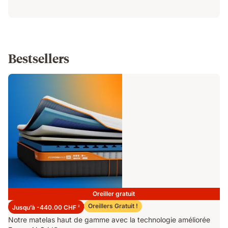
Bestsellers
Oreiller gratuit
Matelas Emma Performance 26
Oreillers Gratuit !
Jusqu’à -440.00 CHF
2
Notre matelas haut de gamme avec la technologie améliorée