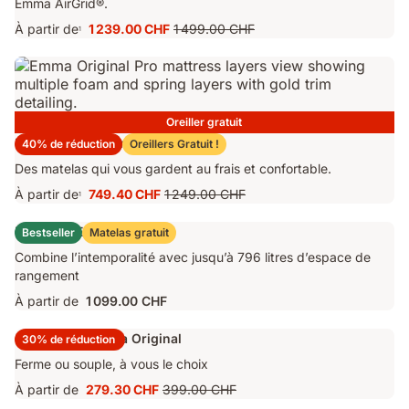
Emma AirGrid®.
À partir de
1 239.00 CHF
1 499.00 CHF
1
Prix
Prix
1 239.00 CHF
d'origine
1 499.00 CHF
Oreiller gratuit
Matelas Emma Original Pro
40% de réduction
Oreillers Gratuit !
Des matelas qui vous gardent au frais et confortable.
À partir de
749.40 CHF
1 249.00 CHF
1
Prix
Prix
749.40 CHF
d'origine
Lit Coffre Emma Original
Bestseller
Matelas gratuit
1 249.00 CHF
Combine l’intemporalité avec jusqu’à 796 litres d’espace de
rangement
À partir de
1 099.00 CHF
Surmatelas Emma Original
30% de réduction
Ferme ou souple, à vous le choix
À partir de
279.30 CHF
399.00 CHF
Prix
Prix