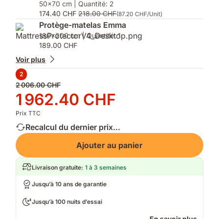
50x70 cm | Quantité: 2
174.40 CHF
218.00 CHF
(87.20 CHF/Unit)
Protège-matelas Emma
180x200 cm | Quantité: 1
189.00 CHF
Voir plus
2
Prix
2 006.00 CHF
d'origine
Prix
1 962.40 CHF
2 006.00 CHF
1 962.40 CHF
Prix TTC
Recalcul du dernier prix...
Ajouter au panier
Livraison gratuite
:
1 à 3 semaines
Jusqu’à 10 ans de garantie
Jusqu’à 100 nuits d’essai
En savoir plus