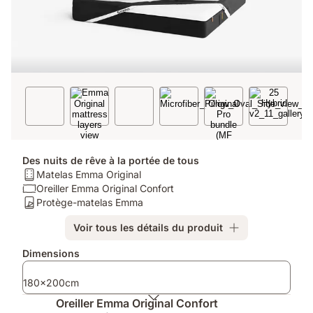
Des nuits de rêve à la portée de tous
Matelas:
Matelas Emma Original
Matelas
Oreiller:
Oreiller Emma Original Confort
Emma
Oreiller
Protège-
Protège-matelas Emma
Original
Emma
matelas:
Voir tous les détails du produit
Original
Protège-
Confort
matelas
Produits
Dimensions
Emma
supplémentaires
180x200cm
Oreiller Emma Original Confort