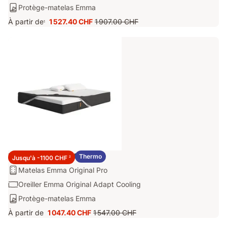
Oreiller
Protège-
Protège-matelas Emma
AirGrid
Emma
matelas:
Tech
À partir de
1 527.40 CHF
1 907.00 CHF
Air-
1
Prix
Prix
Protège-
nouvelle
Grid
1 527.40 CHF
d'origine
matelas
génération
Adapt
1 907.00 CHF
Emma
Ensemble Original Pro
Thermo
Jusqu'à -1100 CHF
2
Matelas:
Matelas Emma Original Pro
Matelas
Oreiller:
Oreiller Emma Original Adapt Cooling
Emma
Oreiller
Protège-
Protège-matelas Emma
Original
Emma
matelas:
Pro
À partir de
1 047.40 CHF
1 547.00 CHF
Original
Prix
Prix
Protège-
Adapt
1 047.40 CHF
d'origine