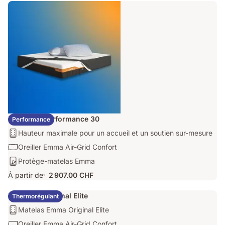
matelas
Cooling
1 547.00 CHF
Emma
Ensemble Performance 30
Performance
Matelas:
Hauteur maximale pour un accueil et un soutien sur-mesure
Hauteur
Oreiller:
Oreiller Emma Air-Grid Confort
maximale
Oreiller
Protège-
Protège-matelas Emma
pour
Emma
matelas:
un
À partir de
2 907.00 CHF
Air-
1
Protège-
accueil
Grid
matelas
et
Ensemble Original Elite
Confort
Thermorégulant
Emma
un
Matelas:
Matelas Emma Original Elite
soutien
Matelas
sur-
Oreiller:
Oreiller Emma Air-Grid Confort