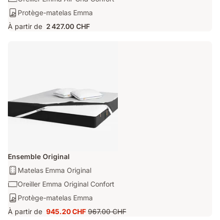
Emma
mesure
Oreiller
Protège-
Protège-matelas Emma
Original
Emma
matelas:
Elite
À partir de
2 427.00 CHF
Air-
Protège-
Grid
matelas
Confort
Emma
Ensemble Original
Matelas:
Matelas Emma Original
Matelas
Oreiller:
Oreiller Emma Original Confort
Emma
Oreiller
Protège-
Protège-matelas Emma
Original
Emma
matelas:
À partir de
945.20 CHF
967.00 CHF
Original
Prix
Prix
Protège-