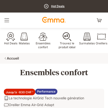
Hot Deals
Basculer la navigation
Hot Deals
Matelas
Ensembles
Trouvez le
Surmatelas
Oreillers
confort
produit idéal
Accueil
Ensembles confort
Ensemble Performance 26
Performance
Jusqu'à -830 CHF
2
Matelas:
La technologie AirGrid Tech nouvelle génération
La
Oreiller:
Oreiller Emma Air-Grid Adapt
technologie