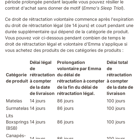
période prolongée pendant laquelle vous pouvez résilier le
contrat d'achat sans donner de motif (
Emma's Sleep Trial
).
Ce droit de rétractation volontaire commence après l'expiration
du droit de rétractation légal (de 14 jours) et court pendant une
durée supplémentaire qui dépend de la catégorie de produit.
Vous pouvez voir ci-dessous pendant combien de temps le
droit de rétractation légal et volontaire d'Emma s'applique si
vous achetez des produits de ces catégories de produits :
Délai légal
Prolongation
Délai total
de
volontaire par Emma
de
Catégorie
rétractation
du délai de
rétractation
de produit
à compter
rétractation à compter
à compter
de la date
de la fin du délai de
de la date de
de livraison
rétractation légal.
livraison
Matelas
14 jours
86 jours
100 jours
Surmatelas
14 jours
86 jours
100 jours
Lits
Boxsprings
14 jours
86 jours
100 jours
(BSB)
Canapés-
14 jours
86 jours
100 jours