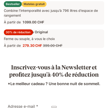
749.40 CHF
d'origine
Lit Coffre Emma Original
Bestseller
Matelas gratuit
1 249.00 CHF
Combine l’intemporalité avec jusqu’à 796 litres d’espace de
rangement
À partir de
1 099.00 CHF
Surmatelas Emma Original
30% de réduction
Ferme ou souple, à vous le choix
À partir de
279.30 CHF
399.00 CHF
Prix
Prix
279.30 CHF
d'origine
399.00 CHF
Inscrivez-vous à la Newsletter et
profitez jusqu'à 40% de réduction
*Le meilleur cadeau ? Une bonne nuit de sommeil.
Adresse e-mail *