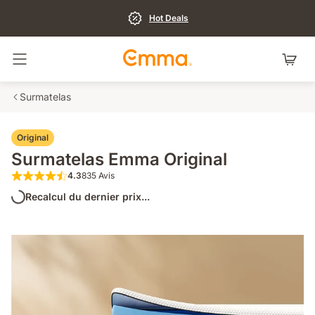
Hot Deals
Basculer la navigation
Surmatelas
Original
Surmatelas Emma Original
4.3
835 Avis
4.3 sur 5 étoiles 835 Avis
Recalcul du dernier prix...