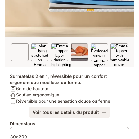
Surmatelas 2 en 1, réversible pour un confort
ergonomique moelleux ou ferme.
Hauteur
6cm de hauteur
du
Soulagement
Soutien ergonomique
matelas:
de
Type
Réversible pour une sensation douce ou ferme
6cm
la
de
Voir tous les détails du produit
de
pression:
matelas:
hauteur
Soutien
Réversible
Produits
Dimensions
ergonomique
pour
supplémentaires
une
80x200
sensation