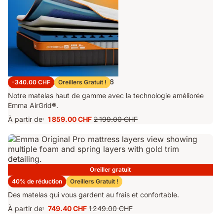
Matelas Emma Performance 26
-340.00 CHF
Oreillers Gratuit !
Notre matelas haut de gamme avec la technologie améliorée
Emma AirGrid®.
À partir de
1 859.00 CHF
2 199.00 CHF
1
Prix
Prix
1 859.00 CHF
d'origine
2 199.00 CHF
Oreiller gratuit
Matelas Emma Original Pro
40% de réduction
Oreillers Gratuit !
Des matelas qui vous gardent au frais et confortable.
À partir de
749.40 CHF
1 249.00 CHF
1
Prix
Prix