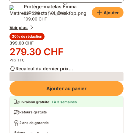
douce
Protège-matelas Emma
ou
Ajouter
80x200 cm | Quantité: 1
ferme
109.00 CHF
Voir plus
30% de réduction
Prix
399.00 CHF
d'origine
Prix
279.30 CHF
399.00 CHF
279.30 CHF
Prix TTC
Recalcul du dernier prix...
Loading
Ajouter au panier
Livraison gratuite
:
1 à 3 semaines
Retours gratuits
2 ans de garantie