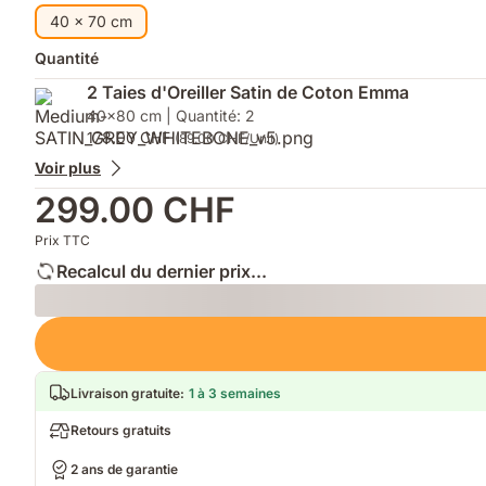
supplémentaires
un
de
40 x 70 cm
confort
pression,
sur-
température
Quantité
mesure
optimale
2 Taies d'Oreiller Satin de Coton Emma
40x80 cm | Quantité: 2
178.00 CHF
(89.00 CHF/Unit)
Voir plus
299.00 CHF
Prix TTC
Recalcul du dernier prix...
Loading
Livraison gratuite
:
1 à 3 semaines
Retours gratuits
2 ans de garantie