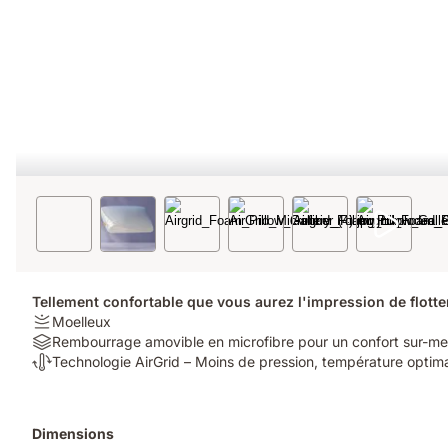
Tellement confortable que vous aurez l'impression de flotte
Firmness:
Moelleux
Moelleux
Material:
Rembourrage amovible en microfibre pour un confort sur-m
Rembourrage
Thermorégulation:
Technologie AirGrid – Moins de pression, température optim
amovible
Technologie
en
AirGrid
microfibre
–
Produits
Dimensions
pour
Moins