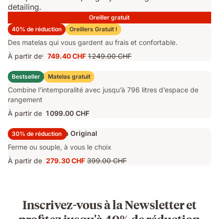
Oreiller gratuit
Matelas Emma Original Pro
40% de réduction
Oreillers Gratuit !
Des matelas qui vous gardent au frais et confortable.
À partir de
749.40 CHF
1 249.00 CHF
1
Prix
Prix
749.40 CHF
d'origine
Lit Coffre Emma Original
Bestseller
Matelas gratuit
1 249.00 CHF
Combine l’intemporalité avec jusqu’à 796 litres d’espace de
rangement
À partir de
1 099.00 CHF
Surmatelas Emma Original
30% de réduction
Ferme ou souple, à vous le choix
À partir de
279.30 CHF
399.00 CHF
Prix
Prix
279.30 CHF
d'origine
399.00 CHF
Inscrivez-vous à la Newsletter et