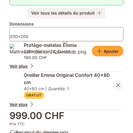
peau
température
et
régulée
Voir tous les détails du produit
vos
articulations
Produits
Dimensions
supplémentaires
200x200
Protège-matelas Emma
Ajouter
200x200 cm | Quantité: 1
199.00 CHF
Voir plus
Oreiller Emma Original Confort 40x80
cm
40x80 cm | Quantité: 1
GRATUIT
Voir plus
999.00 CHF
Prix TTC
Recalcul du dernier prix...