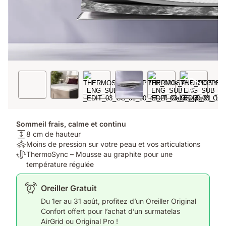
Sommeil frais, calme et continu
Hauteur
8 cm de hauteur
du
Soulagement
Moins de pression sur votre peau et vos articulations
matelas:
de
Thermorégulation:
ThermoSync – Mousse au graphite pour une
8
la
ThermoSync
température régulée
cm
pression:
–
de
Moins
Mousse
Oreiller Gratuit
hauteur
de
au
Du 1er au 31 août, profitez d’un Oreiller Original
pression
graphite
Confort offert pour l’achat d’un surmatelas
sur
pour
AirGrid ou Original Pro !
votre
une