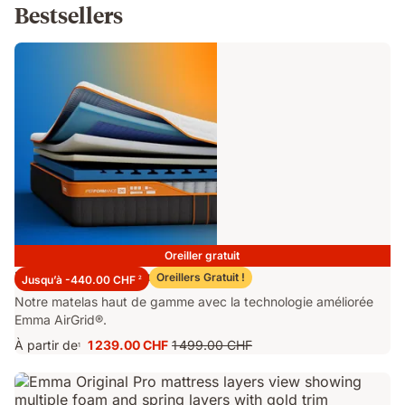
Bestsellers
Oreiller gratuit
Matelas Emma Performance 26
Oreillers Gratuit !
Jusqu’à -440.00 CHF
2
Notre matelas haut de gamme avec la technologie améliorée
Emma AirGrid®.
À partir de
1 239.00 CHF
1 499.00 CHF
1
Prix
Prix
1 239.00 CHF
d'origine
1 499.00 CHF