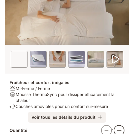
Fraîcheur et confort inégalés
Firmness:
Mi-Ferme / Ferme
Mi-
Material:
Mousse ThermoSync pour dissiper efficacement la
Ferme
Mousse
chaleur
/
ThermoSync
Thermorégulation:
Couches amovibles pour un confort sur-mesure
Ferme
pour
Couches
Voir tous les détails du produit
dissiper
amovibles
efficacement
pour
Produits
la
un
Quantité
1