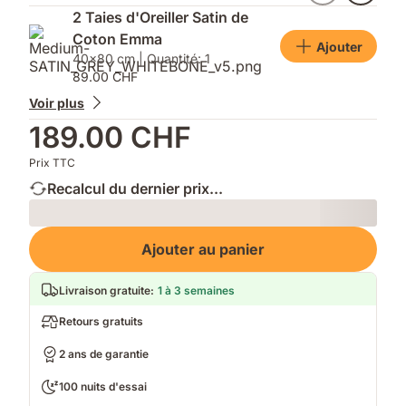
supplémentaires
chaleur
confort
2 Taies d'Oreiller Satin de
sur-
Coton Emma
mesure
Ajouter
40x80 cm | Quantité: 1
89.00 CHF
Voir plus
189.00 CHF
Prix TTC
Recalcul du dernier prix...
Loading
Ajouter au panier
Livraison gratuite
:
1 à 3 semaines
Retours gratuits
2 ans de garantie
100 nuits d'essai