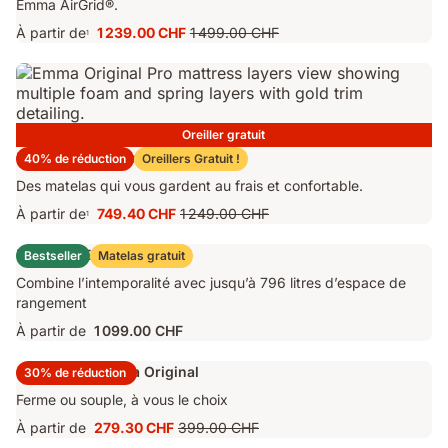
Emma AirGrid®.
À partir de
1 239.00 CHF
1 499.00 CHF
1
Prix
Prix
1 239.00 CHF
d'origine
1 499.00 CHF
Oreiller gratuit
Matelas Emma Original Pro
40% de réduction
Oreillers Gratuit !
Des matelas qui vous gardent au frais et confortable.
À partir de
749.40 CHF
1 249.00 CHF
1
Prix
Prix
749.40 CHF
d'origine
Lit Coffre Emma Original
Bestseller
Matelas gratuit
1 249.00 CHF
Combine l’intemporalité avec jusqu’à 796 litres d’espace de
rangement
À partir de
1 099.00 CHF
Surmatelas Emma Original
30% de réduction
Ferme ou souple, à vous le choix
À partir de
279.30 CHF
399.00 CHF
Prix
Prix