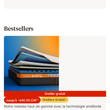
Bestsellers
Oreiller gratuit
Matelas Emma Performance 26
Oreillers Gratuit !
Jusqu’à -440.00 CHF
2
Notre matelas haut de gamme avec la technologie améliorée