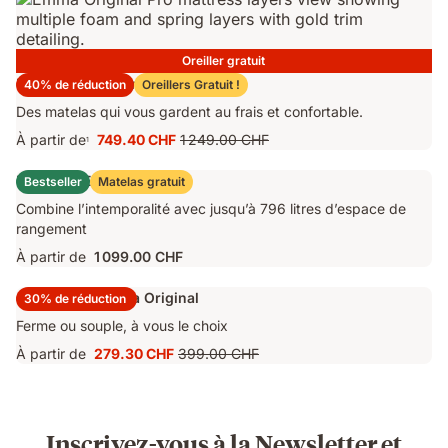
1 499.00 CHF
Oreiller gratuit
Matelas Emma Original Pro
40% de réduction
Oreillers Gratuit !
Des matelas qui vous gardent au frais et confortable.
À partir de
749.40 CHF
1 249.00 CHF
1
Prix
Prix
749.40 CHF
d'origine
Lit Coffre Emma Original
Bestseller
Matelas gratuit
1 249.00 CHF
Combine l’intemporalité avec jusqu’à 796 litres d’espace de
rangement
À partir de
1 099.00 CHF
Surmatelas Emma Original
30% de réduction
Ferme ou souple, à vous le choix
À partir de
279.30 CHF
399.00 CHF
Prix
Prix
279.30 CHF
d'origine
399.00 CHF
Inscrivez-vous à la Newsletter et