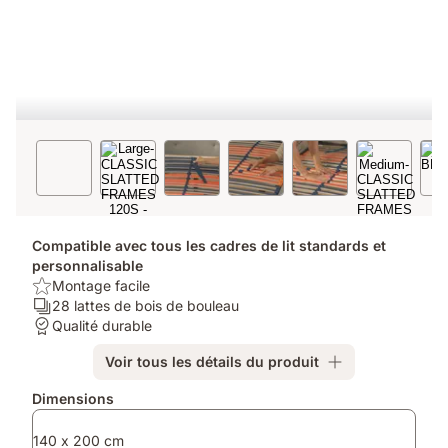
Compatible avec tous les cadres de lit standards et
personnalisable
USP/Benefit:
Montage facile
Montage
Ergonomie/Zones:
28 lattes de bois de bouleau
facile
28
Garantie:
Qualité durable
lattes
Qualité
Voir tous les détails du produit
de
durable
bois
Produits
Dimensions
de
supplémentaires
bouleau
140 x 200 cm