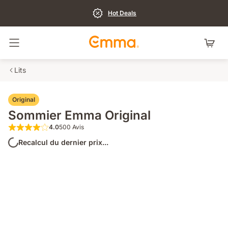
Hot Deals
Basculer la navigation
Lits
Original
Sommier Emma Original
4.0
500 Avis
4.0 sur 5 étoiles 500 Avis
Recalcul du dernier prix...