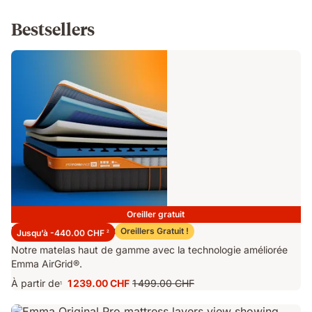
Bestsellers
Oreiller gratuit
Matelas Emma Performance 26
Oreillers Gratuit !
Jusqu’à -440.00 CHF
2
Notre matelas haut de gamme avec la technologie améliorée
Emma AirGrid®.
À partir de
1 239.00 CHF
1 499.00 CHF
1
Prix
Prix
1 239.00 CHF
d'origine