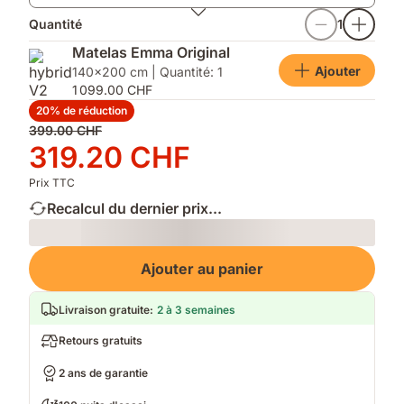
Quantité
1
Matelas Emma Original
Ajouter
140x200 cm | Quantité: 1
1 099.00 CHF
20% de réduction
Prix
399.00 CHF
d'origine
Prix
319.20 CHF
399.00 CHF
319.20 CHF
Prix TTC
Recalcul du dernier prix...
Loading
Ajouter au panier
Livraison gratuite
:
2 à 3 semaines
Retours gratuits
2 ans de garantie