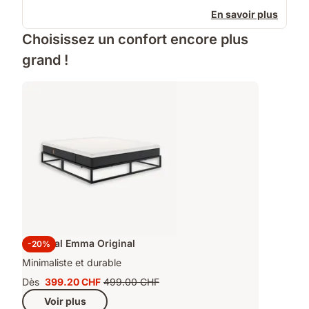
En savoir plus
Choisissez un confort encore plus
grand !
Lit Métal Emma Original
-20%
Minimaliste et durable
Dès
399.20 CHF
499.00 CHF
Prix
Prix
Voir plus
399.20 CHF
d'origine