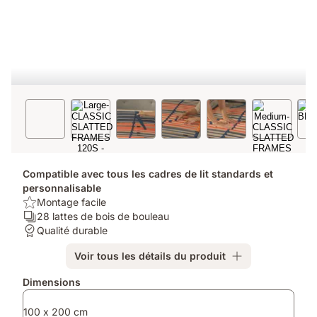
Compatible avec tous les cadres de lit standards et
personnalisable
USP/Benefit:
Montage facile
Montage
Ergonomie/Zones:
28 lattes de bois de bouleau
facile
28
Garantie:
Qualité durable
lattes
Qualité
Voir tous les détails du produit
de
durable
bois
Produits
Dimensions
de
supplémentaires
bouleau
100 x 200 cm