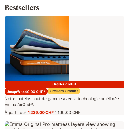
Bestsellers
Oreiller gratuit
Matelas Emma Performance 26
Oreillers Gratuit !
Jusqu’à -440.00 CHF
2
Notre matelas haut de gamme avec la technologie améliorée
Emma AirGrid®.
À partir de
1 239.00 CHF
1 499.00 CHF
1
Prix
Prix
1 239.00 CHF
d'origine
1 499.00 CHF