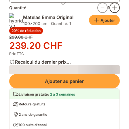
Quantité
1
Matelas Emma Original
Ajouter
100x200 cm | Quantité: 1
20% de réduction
Prix
299.00 CHF
d'origine
Prix
239.20 CHF
299.00 CHF
239.20 CHF
Prix TTC
Recalcul du dernier prix...
Loading
Ajouter au panier
Livraison gratuite
:
2 à 3 semaines
Retours gratuits
2 ans de garantie
100 nuits d'essai