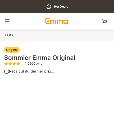
Hot Deals
Basculer la navigation
Lits
Original
Sommier Emma Original
4.0
500 Avis
4.0 sur 5 étoiles 500 Avis
Recalcul du dernier prix...