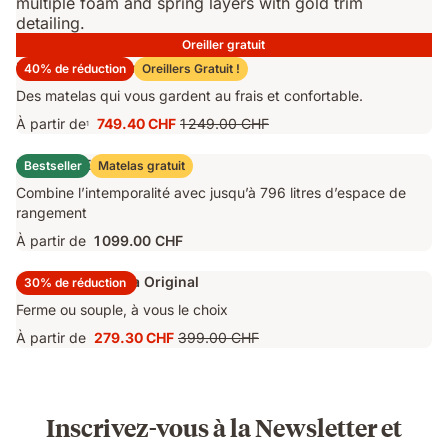
Oreiller gratuit
Matelas Emma Original Pro
40% de réduction
Oreillers Gratuit !
Des matelas qui vous gardent au frais et confortable.
À partir de
749.40 CHF
1 249.00 CHF
1
Prix
Prix
749.40 CHF
d'origine
Lit Coffre Emma Original
Bestseller
Matelas gratuit
1 249.00 CHF
Combine l’intemporalité avec jusqu’à 796 litres d’espace de
rangement
À partir de
1 099.00 CHF
Surmatelas Emma Original
30% de réduction
Ferme ou souple, à vous le choix
À partir de
279.30 CHF
399.00 CHF
Prix
Prix
279.30 CHF
d'origine
399.00 CHF
Inscrivez-vous à la Newsletter et