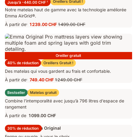
Matelas Emma Performance 26
Oreillers Gratuit !
Jusqu’à -440.00 CHF
2
Notre matelas haut de gamme avec la technologie améliorée
Emma AirGrid®.
À partir de
1 239.00 CHF
1 499.00 CHF
1
Prix
Prix
1 239.00 CHF
d'origine
1 499.00 CHF
Oreiller gratuit
Matelas Emma Original Pro
40% de réduction
Oreillers Gratuit !
Des matelas qui vous gardent au frais et confortable.
À partir de
749.40 CHF
1 249.00 CHF
1
Prix
Prix
749.40 CHF
d'origine
Lit Coffre Emma Original
Bestseller
Matelas gratuit
1 249.00 CHF
Combine l’intemporalité avec jusqu’à 796 litres d’espace de
rangement
À partir de
1 099.00 CHF
Surmatelas Emma Original
30% de réduction
Ferme ou souple, à vous le choix