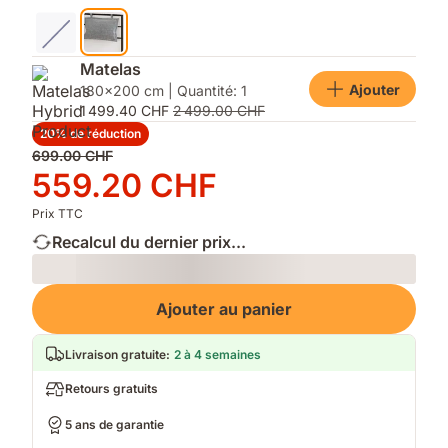
Matelas
Ajouter
180x200 cm | Quantité: 1
1 499.40 CHF
2 499.00 CHF
20% de réduction
Prix
699.00 CHF
d'origine
Prix
559.20 CHF
699.00 CHF
559.20 CHF
Prix TTC
Recalcul du dernier prix...
Loading
Ajouter au panier
Livraison gratuite
:
2 à 4 semaines
Retours gratuits
5 ans de garantie