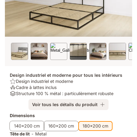
Design industriel et moderne pour tous les intérieurs
USP/Benefit:
Design industriel et moderne
Design
Soulagement
Cadre à lattes inclus
industriel
de
Material:
Structure 100 % métal : particulièrement robuste
et
la
Structure
Voir tous les détails du produit
moderne
pression:
100
Cadre
%
Produits
Dimensions
à
métal
supplémentaires
lattes
:
140x200 cm
160x200 cm
180x200 cm
inclus
particulièrement
Tête de lit
-
Metal
robuste