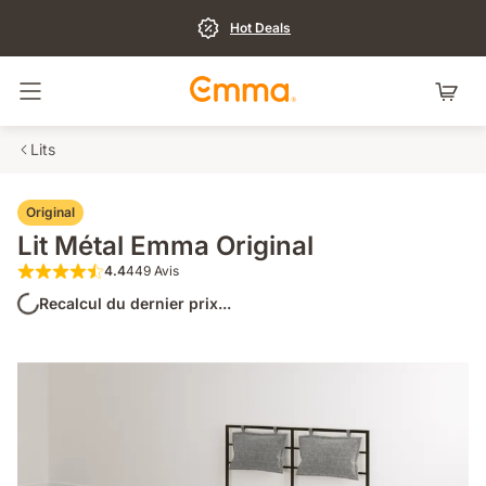
Hot Deals
Basculer la navigation
Lits
Original
Lit Métal Emma Original
4.4
449 Avis
4.4 sur 5 étoiles 449 Avis
Recalcul du dernier prix...