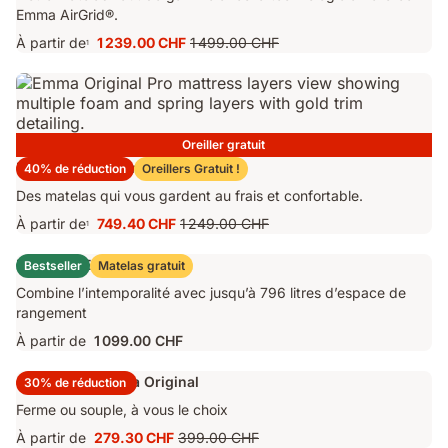
Emma AirGrid®.
À partir de
1 239.00 CHF
1 499.00 CHF
1
Prix
Prix
1 239.00 CHF
d'origine
1 499.00 CHF
Oreiller gratuit
Matelas Emma Original Pro
40% de réduction
Oreillers Gratuit !
Des matelas qui vous gardent au frais et confortable.
À partir de
749.40 CHF
1 249.00 CHF
1
Prix
Prix
749.40 CHF
d'origine
Lit Coffre Emma Original
Bestseller
Matelas gratuit
1 249.00 CHF
Combine l’intemporalité avec jusqu’à 796 litres d’espace de
rangement
À partir de
1 099.00 CHF
Surmatelas Emma Original
30% de réduction
Ferme ou souple, à vous le choix
À partir de
279.30 CHF
399.00 CHF
Prix
Prix