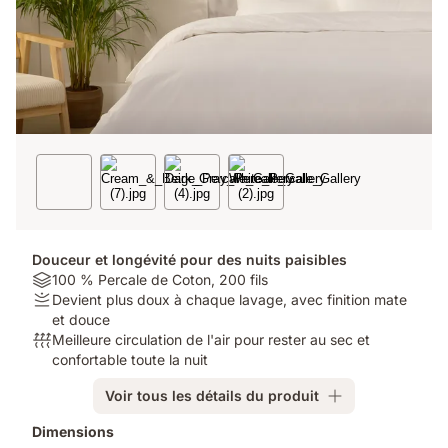
Douceur et longévité pour des nuits paisibles
Material:
100 % Percale de Coton, 200 fils
100
Firmness:
Devient plus doux à chaque lavage, avec finition mate
%
Devient
et douce
Percale
plus
Respirabilité:
Meilleure circulation de l'air pour rester au sec et
de
doux
Meilleure
confortable toute la nuit
Coton,
à
circulation
Voir tous les détails du produit
200
chaque
de
fils
lavage,
l'air
Produits
Dimensions
avec
pour