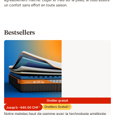
un confort sans effort en toute saison.
Bestsellers
Oreiller gratuit
Matelas Emma Performance 26
Oreillers Gratuit !
Jusqu’à -440.00 CHF
2
Notre matelas haut de gamme avec la technologie améliorée