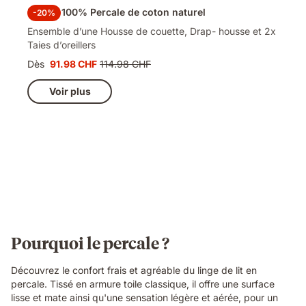
Parure 100% Percale de coton naturel
-20%
Ensemble d’une Housse de couette, Drap- housse et 2x
Taies d’oreillers
Dès
91.98 CHF
114.98 CHF
Prix
Prix
91.98 CHF
d'origine
Voir plus
114.98 CHF
Pourquoi le percale ?
Découvrez le confort frais et agréable du linge de lit en
percale. Tissé en armure toile classique, il offre une surface
lisse et mate ainsi qu'une sensation légère et aérée, pour un