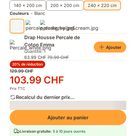
supplémentaires
finition
rester
140 x 200 cm
200 x 200 cm
240 x 220 cm
mate
au
Couleurs
-
Blanc
et
sec
douce
et
confortable
toute
Drap Housse Percale de
la
Coton Emma
nuit
Ajouter
Quantité: 1
63.99 CHF
79.99 CHF
20% de réduction
Prix
129.99 CHF
d'origine
Prix
103.99 CHF
129.99 CHF
103.99 CHF
Prix TTC
Recalcul du dernier prix...
Loading
Ajouter au panier
Livraison gratuite
:
5 à 10 jours ouvrés