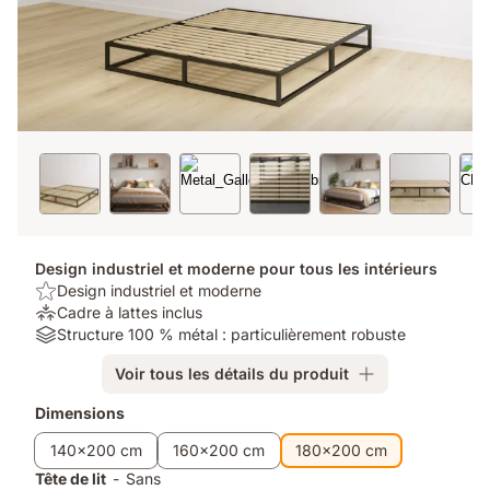
Design industriel et moderne pour tous les intérieurs
USP/Benefit:
Design industriel et moderne
Design
Soulagement
Cadre à lattes inclus
industriel
de
Material:
Structure 100 % métal : particulièrement robuste
et
la
Structure
Voir tous les détails du produit
moderne
pression:
100
Cadre
%
Produits
Dimensions
à
métal
supplémentaires
lattes
:
140x200 cm
160x200 cm
180x200 cm
inclus
particulièrement
Tête de lit
-
Sans
robuste