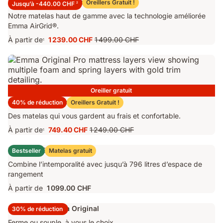
Matelas Emma Performance 26
Oreillers Gratuit !
Jusqu’à -440.00 CHF
2
Notre matelas haut de gamme avec la technologie améliorée
Emma AirGrid®.
À partir de
1 239.00 CHF
1 499.00 CHF
1
Prix
Prix
1 239.00 CHF
d'origine
1 499.00 CHF
Oreiller gratuit
Matelas Emma Original Pro
40% de réduction
Oreillers Gratuit !
Des matelas qui vous gardent au frais et confortable.
À partir de
749.40 CHF
1 249.00 CHF
1
Prix
Prix
749.40 CHF
d'origine
Lit Coffre Emma Original
Bestseller
Matelas gratuit
1 249.00 CHF
Combine l’intemporalité avec jusqu’à 796 litres d’espace de
rangement
À partir de
1 099.00 CHF
Surmatelas Emma Original
30% de réduction
Ferme ou souple, à vous le choix