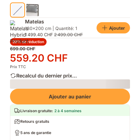
Matelas
Ajouter
180x200 cm | Quantité: 1
1 499.40 CHF
2 499.00 CHF
20% de réduction
Prix
699.00 CHF
d'origine
Prix
559.20 CHF
699.00 CHF
559.20 CHF
Prix TTC
Recalcul du dernier prix...
Loading
Ajouter au panier
Livraison gratuite
:
2 à 4 semaines
Retours gratuits
5 ans de garantie