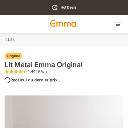
Hot Deals
Basculer la navigation
Lits
Original
Lit Métal Emma Original
4.4
449 Avis
4.4 sur 5 étoiles 449 Avis
Recalcul du dernier prix...