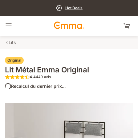
Hot Deals
Basculer la navigation
Lits
Original
Lit Métal Emma Original
4.4
449 Avis
4.4 sur 5 étoiles 449 Avis
Recalcul du dernier prix...