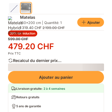
Matelas
Ajouter
160x200 cm | Quantité: 1
1 319.40 CHF
2 199.00 CHF
20% de réduction
Prix
599.00 CHF
d'origine
Prix
479.20 CHF
599.00 CHF
479.20 CHF
Prix TTC
Recalcul du dernier prix...
Loading
Ajouter au panier
Livraison gratuite
:
2 à 4 semaines
Retours gratuits
5 ans de garantie