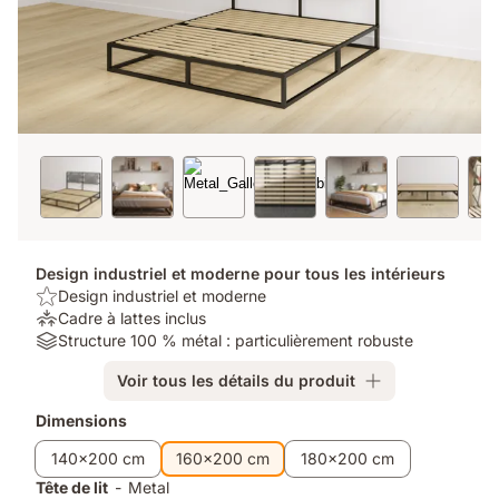
Design industriel et moderne pour tous les intérieurs
USP/Benefit:
Design industriel et moderne
Design
Soulagement
Cadre à lattes inclus
industriel
de
Material:
Structure 100 % métal : particulièrement robuste
et
la
Structure
Voir tous les détails du produit
moderne
pression:
100
Cadre
%
Produits
Dimensions
à
métal
supplémentaires
lattes
:
140x200 cm
160x200 cm
180x200 cm
inclus
particulièrement
Tête de lit
-
Metal
robuste