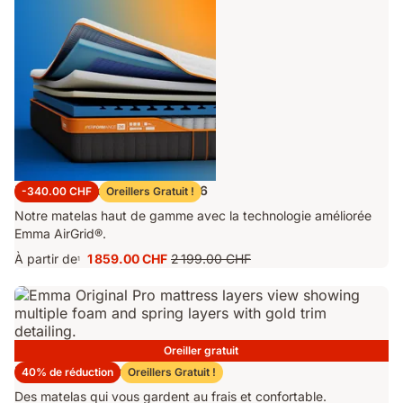
Matelas Emma Performance 26
-340.00 CHF
Oreillers Gratuit !
Notre matelas haut de gamme avec la technologie améliorée
Emma AirGrid®.
À partir de
1 859.00 CHF
2 199.00 CHF
1
Prix
Prix
1 859.00 CHF
d'origine
2 199.00 CHF
Oreiller gratuit
Matelas Emma Original Pro
40% de réduction
Oreillers Gratuit !
Des matelas qui vous gardent au frais et confortable.