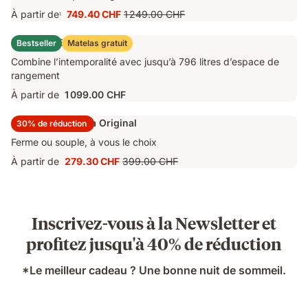
À partir de
749.40 CHF
1 249.00 CHF
1
Prix
Prix
749.40 CHF
d'origine
Lit Coffre Emma Original
Bestseller
Matelas gratuit
1 249.00 CHF
Combine l’intemporalité avec jusqu’à 796 litres d’espace de
rangement
À partir de
1 099.00 CHF
Surmatelas Emma Original
30% de réduction
Ferme ou souple, à vous le choix
À partir de
279.30 CHF
399.00 CHF
Prix
Prix
279.30 CHF
d'origine
399.00 CHF
Inscrivez-vous à la Newsletter et
profitez jusqu'à 40% de réduction
*Le meilleur cadeau ? Une bonne nuit de sommeil.