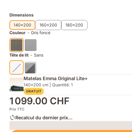
de
à
rangement
lattes
Produits
Dimensions
dans
inclus
le
supplémentaires
140x200
160x200
180x200
coffre
Couleur
-
Gris foncé
du
lit
Tête de lit
-
Sans
Matelas Emma Original Lite+
140x200 cm | Quantité: 1
GRATUIT
1 099.00 CHF
Prix TTC
Recalcul du dernier prix...