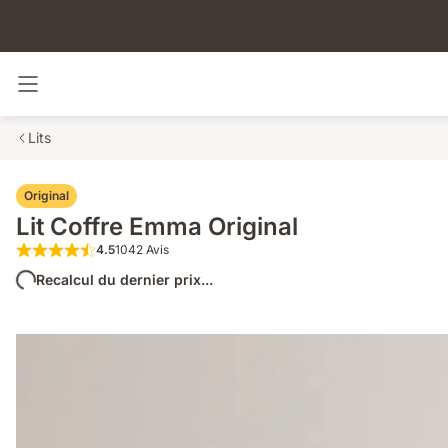
Basculer la navigation
Lits
Original
Lit Coffre Emma Original
4.5
1042 Avis
4.5 sur 5 étoiles 1042 Avis
Recalcul du dernier prix...