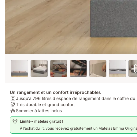
Un rangement et un confort irréprochables
Hauteur
Jusqu’à 796 litres d’espace de rangement dans le coffre du l
du
Garantie:
Très durable et grand confort
matelas:
Très
Soulagement
Sommier à lattes inclus
Jusqu’à
durable
de
Limité – matelas gratuit !
796
et
la
litres
grand
pression:
À l’achat du lit, vous recevez gratuitement un Matelas Emma Origin
d’espace
confort
Sommier