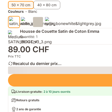
supplémentaires
fils
ultime
sécheresse
50 x 70 cm
40 x 80 cm
de
Couleurs
-
Blanc
la
peau
et
les
Housse de Couette Satin de Coton Emma
frottements
Quantité: 1
avec
99.00 CHF
les
89.00 CHF
cheveux
Prix TTC
Recalcul du dernier prix...
Loading
Livraison gratuite
:
2 à 10 jours ouvrés
Retours gratuits
2 ans de garantie