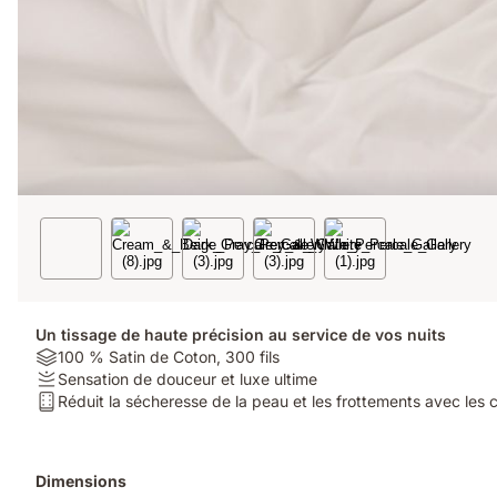
Un tissage de haute précision au service de vos nuits
Material:
100 % Satin de Coton, 300 fils
100
Firmness:
Sensation de douceur et luxe ultime
%
Sensation
Type
Réduit la sécheresse de la peau et les frottements avec les
Satin
de
de
de
douceur
matelas:
Coton,
et
Réduit
Produits
Dimensions
300
luxe
la