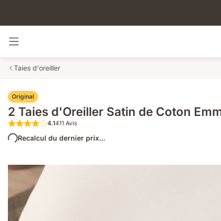
Basculer la navigation
Taies d'oreiller
Original
2 Taies d'Oreiller Satin de Coton Em
4.1
411 Avis
4.1 sur 5 étoiles 411 Avis
Recalcul du dernier prix...