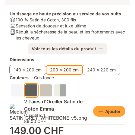
Un tissage de haute précision au service de vos nuits
Material:
100 % Satin de Coton, 300 fils
100
Firmness:
Sensation de douceur et luxe ultime
%
Sensation
Type
Réduit la sécheresse de la peau et les frottements avec
Satin
de
de
les cheveux
de
douceur
matelas:
Voir tous les détails du produit
Coton,
et
Réduit
300
luxe
la
Produits
Dimensions
fils
ultime
sécheresse
supplémentaires
de
140 x 200 cm
200 x 200 cm
240 x 220 cm
la
Couleurs
-
Gris foncé
peau
et
les
frottements
2 Taies d'Oreiller Satin de
avec
Coton Emma
les
Ajouter
Quantité: 1
cheveux
89.00 CHF
149.00 CHF