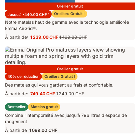
Oreiller gratuit
Matelas Emma Performance 26
Oreillers Gratuit !
Jusqu’à -440.00 CHF
2
Notre matelas haut de gamme avec la technologie améliorée
Emma AirGrid®.
À partir de
1 239.00 CHF
1 499.00 CHF
1
Prix
Prix
1 239.00 CHF
d'origine
1 499.00 CHF
Oreiller gratuit
Matelas Emma Original Pro
40% de réduction
Oreillers Gratuit !
Des matelas qui vous gardent au frais et confortable.
À partir de
749.40 CHF
1 249.00 CHF
1
Prix
Prix
749.40 CHF
d'origine
Lit Coffre Emma Original
Bestseller
Matelas gratuit
1 249.00 CHF
Combine l’intemporalité avec jusqu’à 796 litres d’espace de
rangement
À partir de
1 099.00 CHF