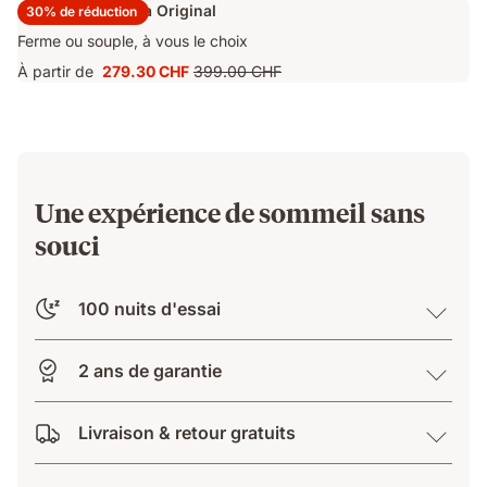
Surmatelas Emma Original
30% de réduction
Ferme ou souple, à vous le choix
À partir de
279.30 CHF
399.00 CHF
Prix
Prix
279.30 CHF
d'origine
399.00 CHF
Une expérience de sommeil sans
souci
100 nuits d'essai
2 ans de garantie
Livraison & retour gratuits