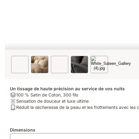
Un tissage de haute précision au service de vos nuits
Material:
100 % Satin de Coton, 300 fils
100
Firmness:
Sensation de douceur et luxe ultime
%
Sensation
Type
Réduit la sécheresse de la peau et les frottements avec les
Satin
de
de
de
douceur
matelas:
Coton,
et
Réduit
Produits
Dimensions
300
luxe
la
supplémentaires
fils
ultime
sécheresse