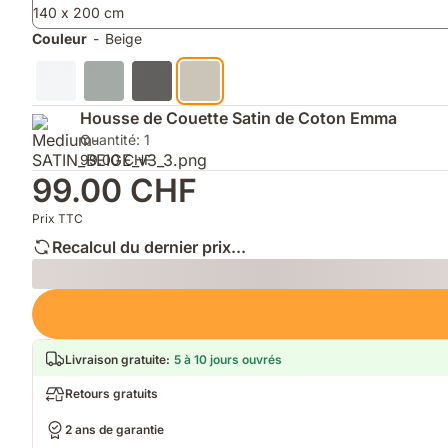
140 x 200 cm
de
la
Couleur
-
Beige
peau
et
les
frottements
Housse de Couette Satin de Coton Emma
avec
Quantité: 1
les
99.00 CHF
cheveux
99.00 CHF
Prix TTC
Recalcul du dernier prix...
Loading
Livraison gratuite
:
5 à 10 jours ouvrés
Retours gratuits
2 ans de garantie