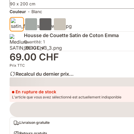
90 x 200 cm
de
la
Couleur
-
Blanc
peau
et
les
frottements
Housse de Couette Satin de Coton Emma
avec
Quantité: 1
les
99.00 CHF
cheveux
69.00 CHF
Prix TTC
Recalcul du dernier prix...
Loading
En rupture de stock
L'article que vous avez sélectionné est actuellement indisponible
Livraison gratuite
Retours gratuits