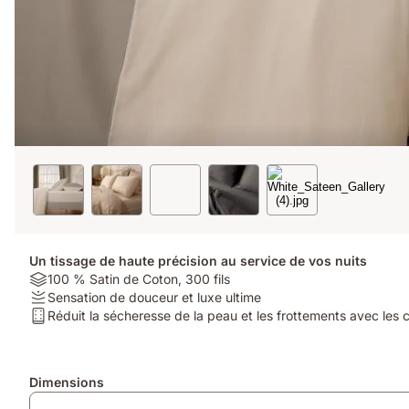
Un tissage de haute précision au service de vos nuits
Material:
100 % Satin de Coton, 300 fils
100
Firmness:
Sensation de douceur et luxe ultime
%
Sensation
Type
Réduit la sécheresse de la peau et les frottements avec les
Satin
de
de
de
douceur
matelas:
Coton,
et
Réduit
Produits
Dimensions
300
luxe
la
supplémentaires
fils
ultime
sécheresse