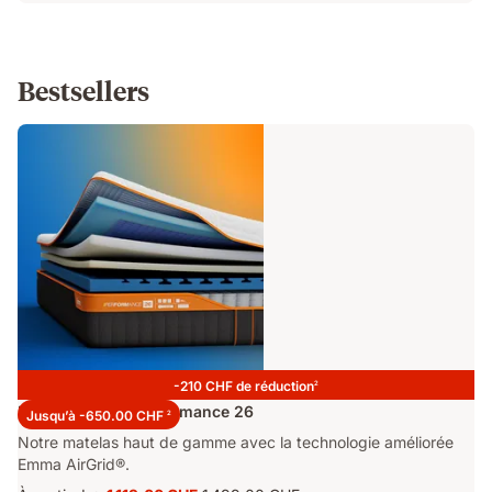
Bestsellers
-210 CHF de réduction
2
Matelas Emma Performance 26
Jusqu’à -650.00 CHF
2
Notre matelas haut de gamme avec la technologie améliorée
Emma AirGrid®.