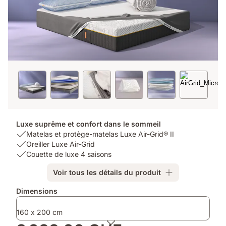
Luxe suprême et confort dans le sommeil
USP
Matelas et protège-matelas Luxe Air-Grid® II
1:
USP
Oreiller Luxe Air-Grid
Matelas
2:
USP
Couette de luxe 4 saisons
et
Oreiller
3:
Voir tous les détails du produit
protège-
Luxe
Couette
matelas
Air-
de
Produits
Dimensions
Luxe
Grid
luxe
supplémentaires
Air-
4
160 x 200 cm
Grid®
saisons
II