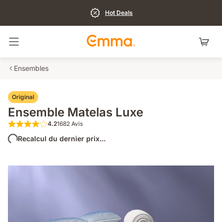
Hot Deals
Basculer la navigation
Ensembles
Original
Ensemble Matelas Luxe
4.2
1682 Avis
4.2 sur 5 étoiles 1682 Avis
Recalcul du dernier prix...