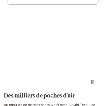
Video
of
a
floating
dark
blue
foam
block
with
a
textured
Des milliers de poches d'air
fibrous
surface,
Au cœur de ce matelas se trouve l'Emma AirGrid Tech, une