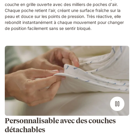
showing
couche en grille ouverte avec des milliers de poches d'air.
the
Chaque poche retient l'air, créant une surface fraîche sur la
material
peau et douce sur les points de pression. Très réactive, elle
technology
rebondit instantanément à chaque mouvement pour changer
of
de position facilement sans se sentir bloqué.
the
Emma
Original
Elite
mattress.
Personnalisable avec des couches
détachables