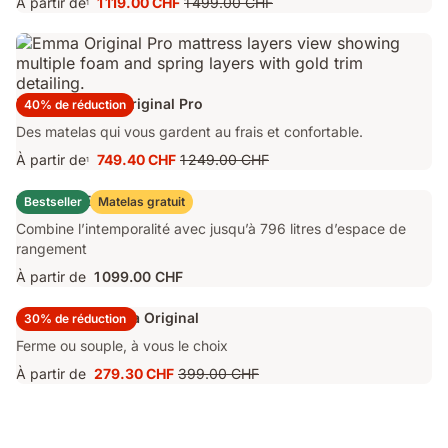
À partir de
1 119.00 CHF
1 499.00 CHF
1
Prix
Prix
1 119.00 CHF
d'origine
1 499.00 CHF
Matelas Emma Original Pro
40% de réduction
Des matelas qui vous gardent au frais et confortable.
À partir de
749.40 CHF
1 249.00 CHF
1
Prix
Prix
749.40 CHF
d'origine
Lit Coffre Emma Original
Bestseller
Matelas gratuit
1 249.00 CHF
Combine l’intemporalité avec jusqu’à 796 litres d’espace de
rangement
À partir de
1 099.00 CHF
Surmatelas Emma Original
30% de réduction
Ferme ou souple, à vous le choix
À partir de
279.30 CHF
399.00 CHF
Prix
Prix
279.30 CHF
d'origine
399.00 CHF