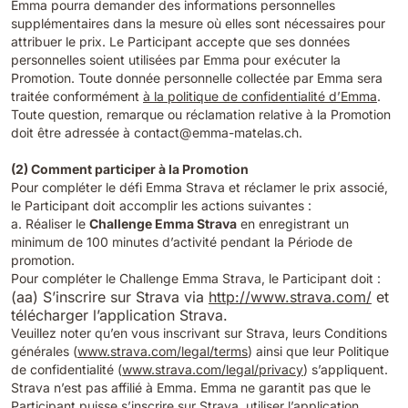
Emma pourra demander des informations personnelles
supplémentaires dans la mesure où elles sont nécessaires pour
attribuer le prix. Le Participant accepte que ses données
personnelles soient utilisées par Emma pour exécuter la
Promotion. Toute donnée personnelle collectée par Emma sera
traitée conformément
à la politique de confidentialité d’Emma
.
Toute question, remarque ou réclamation relative à la Promotion
doit être adressée à contact@emma-matelas.ch.
(2) Comment participer à la Promotion
Pour compléter le défi Emma Strava et réclamer le prix associé,
le Participant doit accomplir les actions suivantes :
a. Réaliser le
Challenge Emma Strava
en enregistrant un
minimum de 100 minutes d’activité pendant la Période de
promotion.
Pour compléter le Challenge Emma Strava, le Participant doit :
(aa) S’inscrire sur Strava via
http://www.strava.com/
et
télécharger l’application Strava.
Veuillez noter qu’en vous inscrivant sur Strava, leurs Conditions
générales (
www.strava.com/legal/terms
) ainsi que leur Politique
de confidentialité (
www.strava.com/legal/privacy
) s’appliquent.
Strava n’est pas affilié à Emma. Emma ne garantit pas que le
Participant puisse s’inscrire sur Strava, utiliser l’application