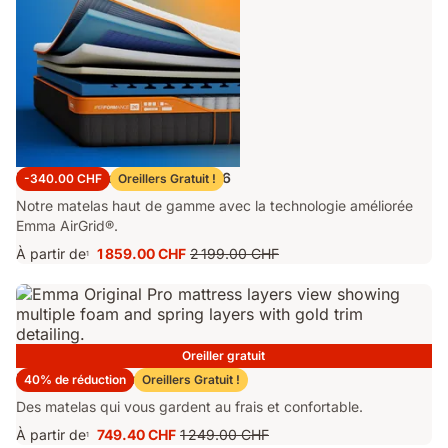
Matelas Emma Performance 26
-340.00 CHF
Oreillers Gratuit !
Notre matelas haut de gamme avec la technologie améliorée
Emma AirGrid®.
À partir de
1 859.00 CHF
2 199.00 CHF
1
Prix
Prix
1 859.00 CHF
d'origine
2 199.00 CHF
Oreiller gratuit
Matelas Emma Original Pro
40% de réduction
Oreillers Gratuit !
Des matelas qui vous gardent au frais et confortable.
À partir de
749.40 CHF
1 249.00 CHF
1
Prix
Prix