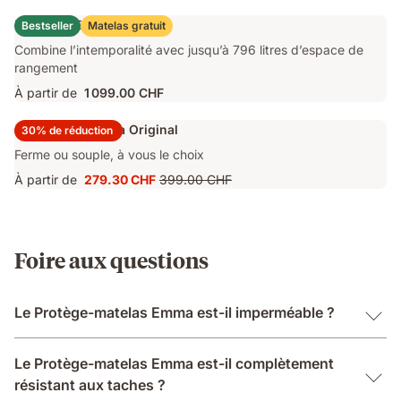
749.40 CHF
d'origine
Lit Coffre Emma Original
Bestseller
Matelas gratuit
1 249.00 CHF
Combine l’intemporalité avec jusqu’à 796 litres d’espace de
rangement
À partir de
1 099.00 CHF
Surmatelas Emma Original
30% de réduction
Ferme ou souple, à vous le choix
À partir de
279.30 CHF
399.00 CHF
Prix
Prix
279.30 CHF
d'origine
399.00 CHF
Foire aux questions
Le Protège-matelas Emma est-il imperméable ?
Le Protège-matelas Emma est-il complètement
résistant aux taches ?