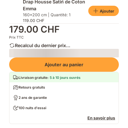
matelas
Drap Housse Satin de Coton
Emma
Ajouter
160x200 cm | Quantité: 1
119.00 CHF
179.00 CHF
Prix TTC
Recalcul du dernier prix...
Loading
Ajouter au panier
Livraison gratuite
:
5 à 10 jours ouvrés
Retours gratuits
2 ans de garantie
100 nuits d'essai
En savoir plus