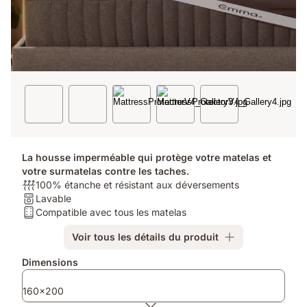
La housse imperméable qui protège votre matelas et
votre surmatelas contre les taches.
Respirabilité:
100% étanche et résistant aux déversements
100%
Entretien:
Lavable
étanche
Lavable
Type
Compatible avec tous les matelas
et
de
Voir tous les détails du produit
résistant
matelas:
aux
Compatible
Produits
Dimensions
déversements
avec
supplémentaires
tous
160x200
les