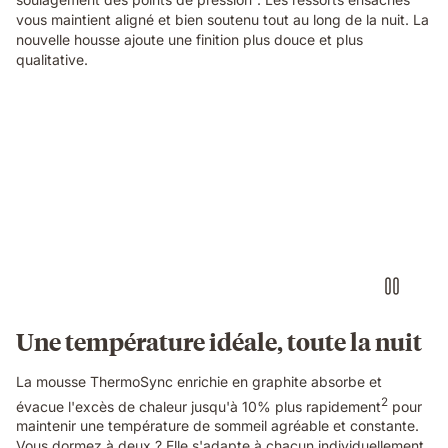
gold
vous maintient aligné et bien soutenu tout au long de la nuit. La
trim
nouvelle housse ajoute une finition plus douce et plus
in
qualitative.
close-
up
detail.
Couple
sleeping
on
a
mattress
with
warm
and
cool
lighting
shown
Une température idéale, toute la nuit
on
each
La mousse ThermoSync enrichie en graphite absorbe et
side.
2
évacue l'excès de chaleur jusqu'à 10% plus rapidement
pour
maintenir une température de sommeil agréable et constante.
Vous dormez à deux ? Elle s'adapte à chacun individuellement