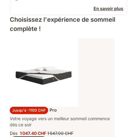
En savoir plus
Choisissez l'expérience de sommeil
complète !
Ensemble Original Pro
Jusqu'à -1100 CHF
Votre voyage vers un meilleur sommeil commence
dès ce soir
Dès
1 047.40 CHF
1 547.00 CHF
Prix
Prix