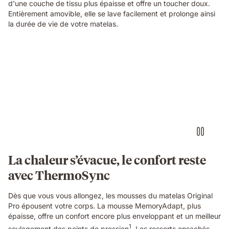
d'une couche de tissu plus épaisse et offre un toucher doux.
Entièrement amovible, elle se lave facilement et prolonge ainsi
la durée de vie de votre matelas.
Video
of
a
hand
touching
the
edge
of
an
Emma
Original
La chaleur s’évacue, le confort reste
Pro
avec ThermoSync
mattress,
showing
the
Dès que vous vous allongez, les mousses du matelas Original
textured
Pro épousent votre corps. La mousse MemoryAdapt, plus
cover
épaisse, offre un confort encore plus enveloppant et un meilleur
and
1
soulagement des points de pression
. Les ressorts ensachés