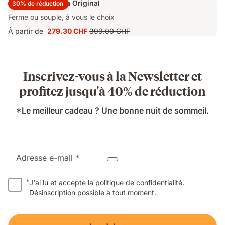
Surmatelas Emma Original
30% de réduction
Ferme ou souple, à vous le choix
À partir de
279.30 CHF
399.00 CHF
Prix
Prix
279.30 CHF
d'origine
399.00 CHF
Inscrivez-vous à la Newsletter et
profitez jusqu'à 40% de réduction
*Le meilleur cadeau ? Une bonne nuit de sommeil.
Adresse e-mail *
*
J'ai lu et accepte la
politique de confidentialité
.
Désinscription possible à tout moment.