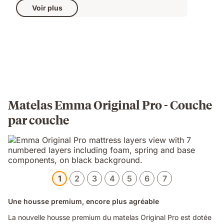
Voir plus
1 047.40 CHF
d'origine
1 547.00 CHF
Matelas Emma Original Pro - Couche
par couche
1
2
3
4
5
6
7
Une housse premium, encore plus agréable
La nouvelle housse premium du matelas Original Pro est dotée