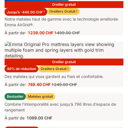
Oreiller gratuit
Matelas Emma Performance 26
Oreillers Gratuit !
Jusqu’à -440.00 CHF
4
Notre matelas haut de gamme avec la technologie améliorée
Emma AirGrid®.
À partir de
1 239.00 CHF
1 499.00 CHF
3
Prix
Prix
1 239.00 CHF
d'origine
1 499.00 CHF
Oreiller gratuit
Matelas Emma Original Pro
40% de réduction
Oreillers Gratuit !
Des matelas qui vous gardent au frais et confortable.
À partir de
749.40 CHF
1 249.00 CHF
3
Prix
Prix
749.40 CHF
d'origine
Lit Coffre Emma Original
Bestseller
Matelas gratuit
1 249.00 CHF
Combine l’intemporalité avec jusqu’à 796 litres d’espace de
rangement
À partir de
1 099.00 CHF