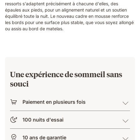
ressorts s'adaptent précisément à chacune d'elles, des
with
épaules aux pieds, pour un alignement naturel et un soutien
a
équilibré toute la nuit. Le nouveau cadre en mousse renforce
layers
les bords pour une surface plus stable, que vous soyez allongé
view
ou assis au bord de matelas.
showing
foam
and
spring
construction
beneath
her.
Une expérience de sommeil sans
souci
Paiement en plusieurs fois
100 nuits d'essai
10 ans de garantie