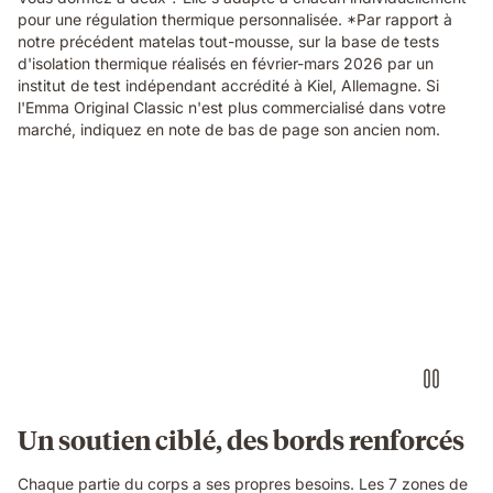
pour une régulation thermique personnalisée. *Par rapport à
notre précédent matelas tout-mousse, sur la base de tests
d'isolation thermique réalisés en février-mars 2026 par un
institut de test indépendant accrédité à Kiel, Allemagne. Si
l'Emma Original Classic n'est plus commercialisé dans votre
marché, indiquez en note de bas de page son ancien nom.
Video
of
a
woman
sleeping
on
her
side
on
an
Emma
Un soutien ciblé, des bords renforcés
Original
Pro
Chaque partie du corps a ses propres besoins. Les 7 zones de
mattress