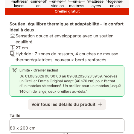
Oreiller gratuit
Soutien, équilibre thermique et adaptabilité – le confort
idéal à deux.
Firmness:
Sensation douce et enveloppante avec un soutien
Sensation
équilibré.
douce
Hauteur
27 cm
et
du
Ergonomie/Zones:
Hybride : 7 zones de ressorts, 4 couches de mousse
enveloppante
matelas:
Hybride
thermorégulatrices, nouveaux bords renforcés
avec
27
:
Limité - Oreiller inclus!
un
cm
7
Du 01.08.2026 00:00:00 au 09.08.2026 23:59:59, recevez
soutien
zones
un Oreiller Emma Original Adapt (40×70 cm) pour l’achat
équilibré.
de
d’un matelas sélectionné. Un oreiller pour un matelas jusqu’à
ressorts,
140 cm de large, deux oreillers au-delà.
5
4
couches
Voir tous les détails du produit
de
mousse
Produits
Taille
thermorégulatrices,
supplémentaires
nouveaux
80 x 200 cm
bords