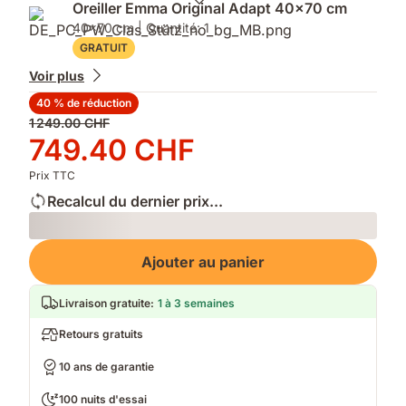
Oreiller Emma Original Adapt 40x70 cm
renforcés
40x70 cm | Quantité: 1
GRATUIT
Voir plus
40 % de réduction
Prix
1 249.00 CHF
d'origine
Prix
749.40 CHF
1 249.00 CHF
749.40 CHF
Prix TTC
Recalcul du dernier prix...
Loading
Ajouter au panier
Livraison gratuite
:
1 à 3 semaines
Retours gratuits
10 ans de garantie
100 nuits d'essai