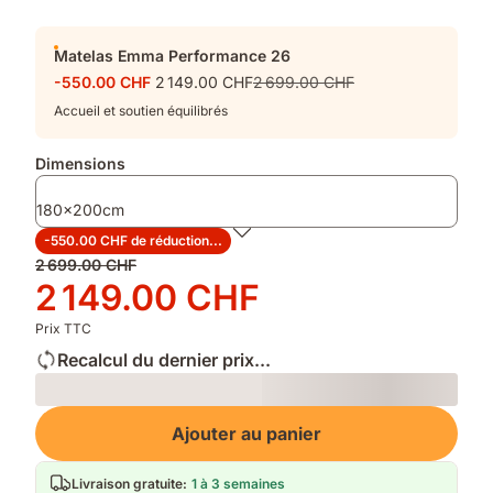
Matelas Emma Performance 26
-550.00 CHF
2 149.00 CHF
2 699.00 CHF
Accueil et soutien équilibrés
Dimensions
180x200cm
-550.00 CHF de réduction...
Prix
2 699.00 CHF
d'origine
Prix
2 149.00 CHF
2 699.00 CHF
2 149.00 CHF
Prix TTC
Recalcul du dernier prix...
Loading
Ajouter au panier
Livraison gratuite
:
1 à 3 semaines