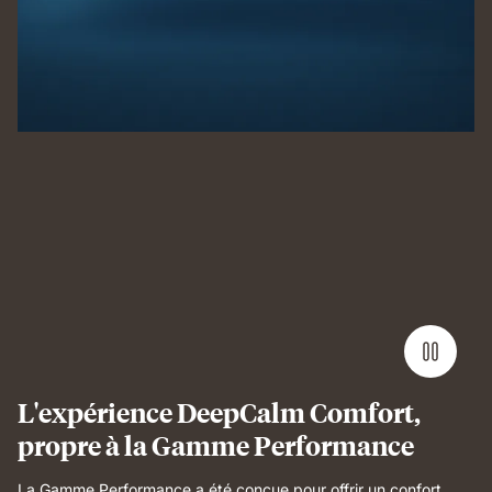
Man
sleeping
on
Emma
Performance
mattress
showing
undisturbed,
comfortable
sleep.
L'expérience DeepCalm Comfort,
propre à la Gamme Performance
La Gamme Performance a été conçue pour offrir un confort