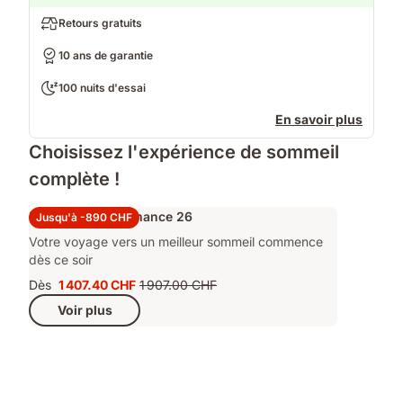
Retours gratuits
10 ans de garantie
100 nuits d'essai
En savoir plus
Choisissez l'expérience de sommeil
complète !
Ensemble Performance 26
Jusqu'à -890 CHF
Votre voyage vers un meilleur sommeil commence
dès ce soir
Dès
1 407.40 CHF
1 907.00 CHF
Prix
Prix
Voir plus
1 407.40 CHF
d'origine
1 907.00 CHF