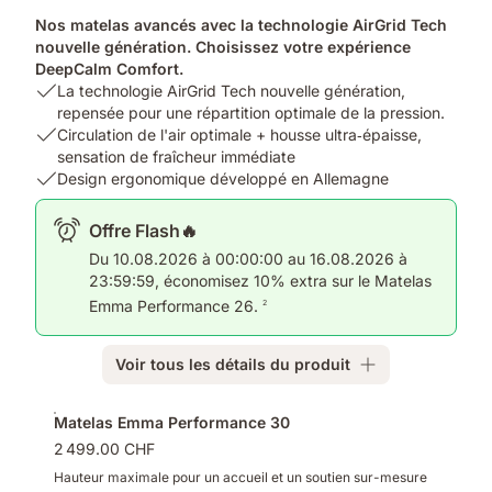
Nos matelas avancés avec la technologie AirGrid Tech
nouvelle génération. Choisissez votre expérience
DeepCalm Comfort.
USP
La technologie AirGrid Tech nouvelle génération,
1:
repensée pour une répartition optimale de la pression.
La
USP
Circulation de l'air optimale + housse ultra‑épaisse,
technologie
2:
sensation de fraîcheur immédiate
AirGrid
Circulation
USP
Design ergonomique développé en Allemagne
Tech
de
3:
nouvelle
l'air
Design
Offre Flash🔥
génération,
optimale
ergonomique
Du 10.08.2026 à 00:00:00 au 16.08.2026 à
repensée
+
développé
23:59:59, économisez 10% extra sur le Matelas
pour
housse
en
Emma Performance 26.
2
une
ultra‑épaisse,
Allemagne
répartition
sensation
optimale
de
Voir tous les détails du produit
de
fraîcheur
la
immédiate
Produits
pression.
Matelas Emma Performance 30
supplémentaires
2 499.00 CHF
Hauteur maximale pour un accueil et un soutien sur-mesure