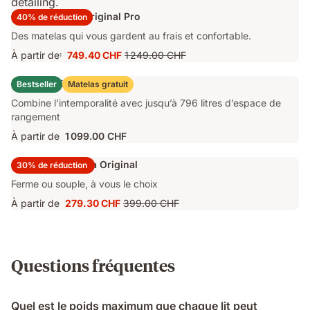
Matelas Emma Original Pro
40% de réduction
Des matelas qui vous gardent au frais et confortable.
À partir de
749.40 CHF
1 249.00 CHF
1
Prix
Prix
749.40 CHF
d'origine
Lit Coffre Emma Original
Bestseller
Matelas gratuit
1 249.00 CHF
Combine l’intemporalité avec jusqu’à 796 litres d’espace de
rangement
À partir de
1 099.00 CHF
Surmatelas Emma Original
30% de réduction
Ferme ou souple, à vous le choix
À partir de
279.30 CHF
399.00 CHF
Prix
Prix
279.30 CHF
d'origine
399.00 CHF
Questions fréquentes
Quel est le poids maximum que chaque lit peut