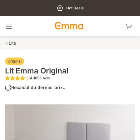
Hot Deals
Basculer la navigation
Lits
Original
Lit Emma Original
4.1
695 Avis
4.1 sur 5 étoiles 695 Avis
Recalcul du dernier prix...