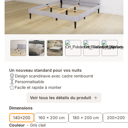
Un nouveau standard pour vos nuits
Garantie:
Design scandinave avec cadre rembourré
Design
Hauteur
Personnalisable
scandinave
du
USP/Benefit:
Facile et rapide à monter
avec
matelas:
Facile
Voir tous les détails du produit
cadre
Personnalisable
et
rembourré
rapide
Produits
Dimensions
à
supplémentaires
monter
140x200
160 x 200 cm
180 x 200 cm
200x200
Couleur
-
Gris clair