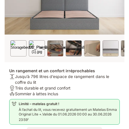
Un rangement et un confort irréprochables
Hauteur
Jusqu’à 796 litres d’espace de rangement dans le
du
coffre du lit
matelas:
Garantie:
Très durable et grand confort
Jusqu’à
Très
Soulagement
Sommier à lattes inclus
796
durable
de
Limité – matelas gratuit !
litres
et
la
À l’achat du lit, vous recevez gratuitement un Matelas Emma
d’espace
grand
pression:
Original Lite +.Valide du 01.06.2026 00:00 au 30.06.2026
de
confort
Sommier
23:59
3
rangement
à
dans
lattes