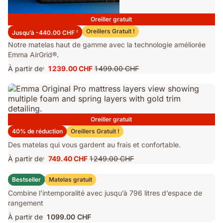
Oreiller gratuit
Matelas Emma Performance 26
Oreillers Gratuit !
Jusqu’à -440.00 CHF
2
Notre matelas haut de gamme avec la technologie améliorée
Emma AirGrid®.
À partir de
1 239.00 CHF
1 499.00 CHF
1
Prix
Prix
1 239.00 CHF
d'origine
1 499.00 CHF
Oreiller gratuit
Matelas Emma Original Pro
40% de réduction
Oreillers Gratuit !
Des matelas qui vous gardent au frais et confortable.
À partir de
749.40 CHF
1 249.00 CHF
1
Prix
Prix
749.40 CHF
d'origine
Lit Coffre Emma Original
Bestseller
Matelas gratuit
1 249.00 CHF
Combine l’intemporalité avec jusqu’à 796 litres d’espace de
rangement
À partir de
1 099.00 CHF