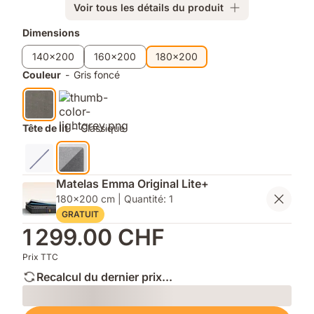
Voir tous les détails du produit
le
inclus
coffre
Produits
Dimensions
du
supplémentaires
lit
140x200
160x200
180x200
Couleur
-
Gris foncé
Tête de lit
-
Classique
Matelas Emma Original Lite+
180x200 cm | Quantité: 1
GRATUIT
1 299.00 CHF
Prix TTC
Recalcul du dernier prix...
Loading