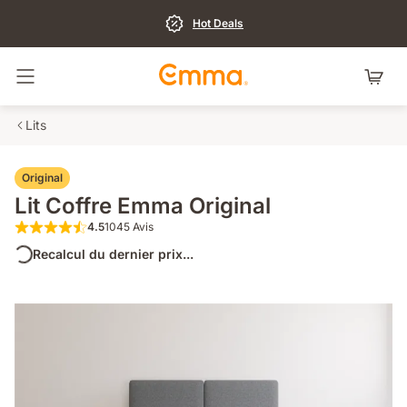
Hot Deals
Basculer la navigation
Lits
Original
Lit Coffre Emma Original
4.5
1045 Avis
4.5 sur 5 étoiles 1045 Avis
Recalcul du dernier prix...