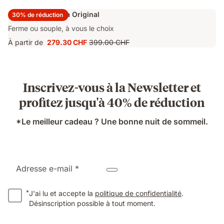
Surmatelas Emma Original
30% de réduction
Ferme ou souple, à vous le choix
À partir de
279.30 CHF
399.00 CHF
Prix
Prix
279.30 CHF
d'origine
399.00 CHF
Inscrivez-vous à la Newsletter et
profitez jusqu'à 40% de réduction
*Le meilleur cadeau ? Une bonne nuit de sommeil.
Adresse e-mail *
*
J'ai lu et accepte la
politique de confidentialité
.
Désinscription possible à tout moment.