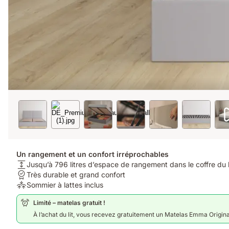
Un rangement et un confort irréprochables
Hauteur
Jusqu’à 796 litres d’espace de rangement dans le coffre du l
du
Garantie:
Très durable et grand confort
matelas:
Très
Soulagement
Sommier à lattes inclus
Jusqu’à
durable
de
Limité – matelas gratuit !
796
et
la
litres
grand
pression:
À l’achat du lit, vous recevez gratuitement un Matelas Emma Origin
d’espace
confort
Sommier