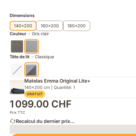
de
à
rangement
lattes
Produits
Dimensions
dans
inclus
le
supplémentaires
140x200
160x200
180x200
coffre
Couleur
-
Gris clair
du
lit
Tête de lit
-
Classique
Matelas Emma Original Lite+
140x200 cm | Quantité: 1
GRATUIT
1 099.00 CHF
Prix TTC
Recalcul du dernier prix...