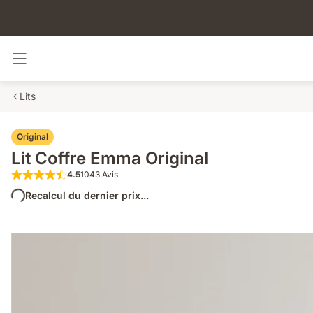
Basculer la navigation
Lits
Original
Lit Coffre Emma Original
4.5
1043 Avis
4.5 sur 5 étoiles 1043 Avis
Recalcul du dernier prix...