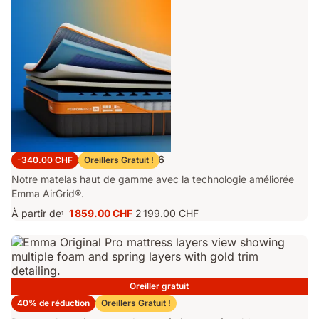
Matelas Emma Performance 26
-340.00 CHF
Oreillers Gratuit !
Notre matelas haut de gamme avec la technologie améliorée
Emma AirGrid®.
À partir de
1 859.00 CHF
2 199.00 CHF
1
Prix
Prix
1 859.00 CHF
d'origine
2 199.00 CHF
Oreiller gratuit
Matelas Emma Original Pro
40% de réduction
Oreillers Gratuit !