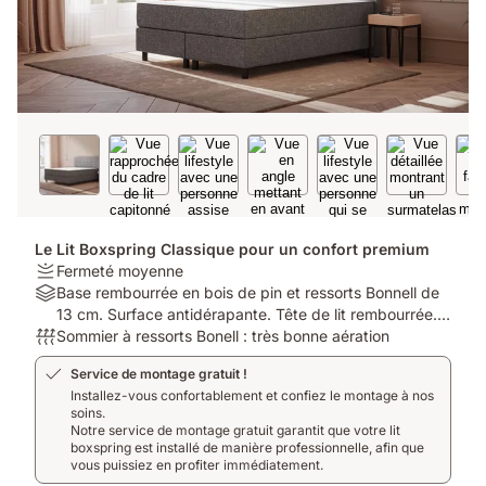
Le Lit Boxspring Classique pour un confort premium
Firmness:
Fermeté moyenne
Fermeté
Material:
Base rembourrée en bois de pin et ressorts Bonnell de
moyenne
Base
13 cm. Surface antidérapante. Tête de lit rembourrée.
rembourrée
Respirabilité:
Housse lavable. 8 pieds. Matériel de montage inclus.
Sommier à ressorts Bonell : très bonne aération
en
Sommier
Service de montage gratuit !
bois
à
Installez-vous confortablement et confiez le montage à nos
de
ressorts
soins.
pin
Bonell
Notre service de montage gratuit garantit que votre lit
et
:
boxspring est installé de manière professionnelle, afin que
ressorts
très
vous puissiez en profiter immédiatement.