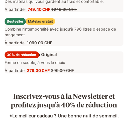
Des matelas qui vous gardent au frais et confortable.
À partir de
749.40 CHF
1 249.00 CHF
1
Prix
Prix
749.40 CHF
d'origine
Lit Coffre Emma Original
Bestseller
Matelas gratuit
1 249.00 CHF
Combine l’intemporalité avec jusqu’à 796 litres d’espace de
rangement
À partir de
1 099.00 CHF
Surmatelas Emma Original
30% de réduction
Ferme ou souple, à vous le choix
À partir de
279.30 CHF
399.00 CHF
Prix
Prix
279.30 CHF
d'origine
399.00 CHF
Inscrivez-vous à la Newsletter et
profitez jusqu'à 40% de réduction
*Le meilleur cadeau ? Une bonne nuit de sommeil.