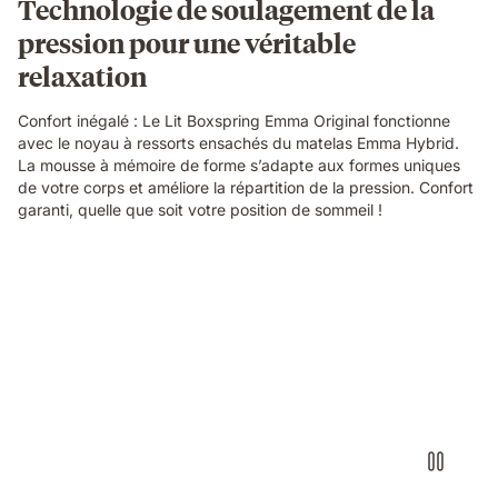
Technologie de soulagement de la
pression pour une véritable
relaxation
Confort inégalé : Le Lit Boxspring Emma Original fonctionne
avec le noyau à ressorts ensachés du matelas Emma Hybrid.
La mousse à mémoire de forme s’adapte aux formes uniques
de votre corps et améliore la répartition de la pression. Confort
garanti, quelle que soit votre position de sommeil !
Video
without
sound
showcasing
the
box-
spring
bed
details
and