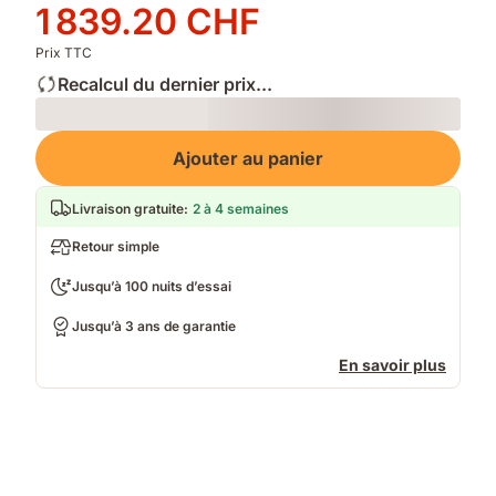
d'origine
Prix
1 839.20 CHF
2 299.00 CHF
1 839.20 CHF
Prix TTC
Recalcul du dernier prix...
Loading
Ajouter au panier
Livraison gratuite
:
2 à 4 semaines
Retour simple
Jusqu’à 100 nuits d’essai
Jusqu’à 3 ans de garantie
En savoir plus