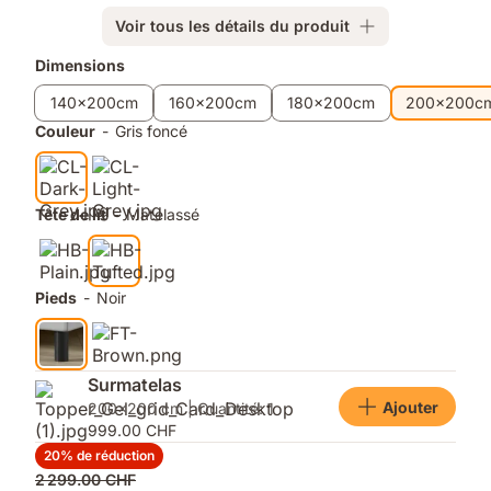
Bonnell
bonne
de
aération
Voir tous les détails du produit
13
Produits
Dimensions
cm.
Surface
supplémentaires
140x200cm
160x200cm
180x200cm
200x200c
antidérapante.
Couleur
-
Gris foncé
Tête
de
lit
rembourrée.
Tête de lit
-
Matelassé
Housse
lavable.
8
pieds.
Pieds
-
Noir
Matériel
de
montage
inclus.
Surmatelas
Ajouter
200x200 cm | Quantité: 1
999.00 CHF
20% de réduction
Prix
2 299.00 CHF