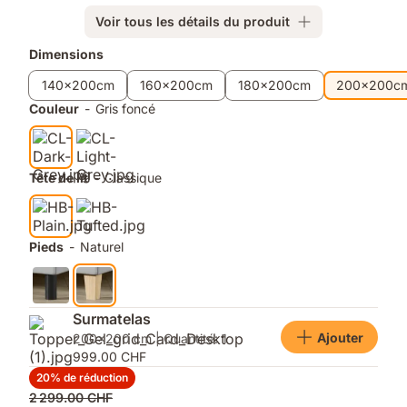
Bonnell
bonne
de
aération
Voir tous les détails du produit
13
Produits
Dimensions
cm.
Surface
supplémentaires
140x200cm
160x200cm
180x200cm
200x200c
antidérapante.
Couleur
-
Gris foncé
Tête
de
lit
rembourrée.
Tête de lit
-
Classique
Housse
lavable.
8
pieds.
Pieds
-
Naturel
Matériel
de
montage
inclus.
Surmatelas
Ajouter
200x200 cm | Quantité: 1
999.00 CHF
20% de réduction
Prix
2 299.00 CHF