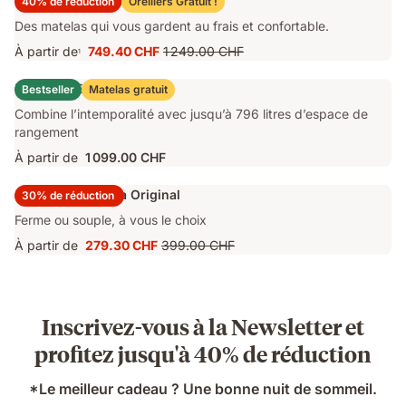
Matelas Emma Original Pro
40% de réduction
Oreillers Gratuit !
Des matelas qui vous gardent au frais et confortable.
À partir de
749.40 CHF
1 249.00 CHF
1
Prix
Prix
749.40 CHF
d'origine
Lit Coffre Emma Original
Bestseller
Matelas gratuit
1 249.00 CHF
Combine l’intemporalité avec jusqu’à 796 litres d’espace de
rangement
À partir de
1 099.00 CHF
Surmatelas Emma Original
30% de réduction
Ferme ou souple, à vous le choix
À partir de
279.30 CHF
399.00 CHF
Prix
Prix
279.30 CHF
d'origine
399.00 CHF
Inscrivez-vous à la Newsletter et
profitez jusqu'à 40% de réduction
*Le meilleur cadeau ? Une bonne nuit de sommeil.