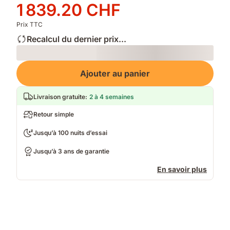
d'origine
Prix
1 839.20 CHF
2 299.00 CHF
1 839.20 CHF
Prix TTC
Recalcul du dernier prix...
Loading
Ajouter au panier
Livraison gratuite
:
2 à 4 semaines
Retour simple
Jusqu’à 100 nuits d’essai
Jusqu’à 3 ans de garantie
En savoir plus