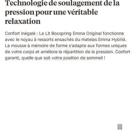
Technologie de soulagement de la
pression pour une véritable
relaxation
Confort inégalé : Le Lit Boxspring Emma Original fonctionne
avec le noyau à ressorts ensachés du matelas Emma Hybrid.
La mousse à mémoire de forme s’adapte aux formes uniques
de votre corps et améliore la répartition de la pression. Confort
garanti, quelle que soit votre position de sommeil !
Video
without
sound
showcasing
the
box-
spring
bed
details
and