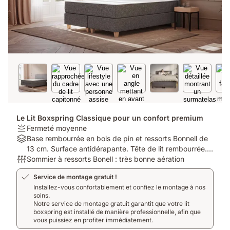
Le Lit Boxspring Classique pour un confort premium
Firmness:
Fermeté moyenne
Fermeté
Material:
Base rembourrée en bois de pin et ressorts Bonnell de
moyenne
Base
13 cm. Surface antidérapante. Tête de lit rembourrée.
rembourrée
Respirabilité:
Housse lavable. 8 pieds. Matériel de montage inclus.
Sommier à ressorts Bonell : très bonne aération
en
Sommier
Service de montage gratuit !
bois
à
Installez-vous confortablement et confiez le montage à nos
de
ressorts
soins.
pin
Bonell
Notre service de montage gratuit garantit que votre lit
et
:
boxspring est installé de manière professionnelle, afin que
ressorts
très
vous puissiez en profiter immédiatement.