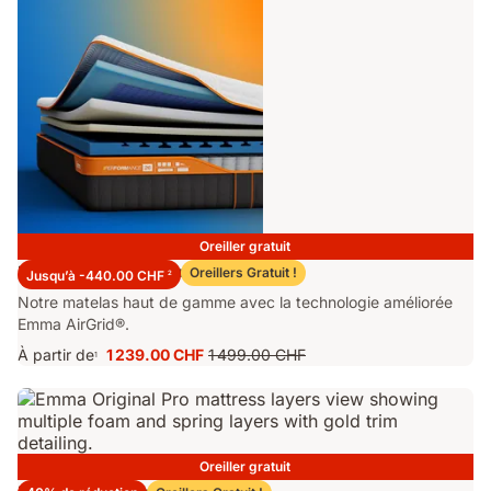
Oreiller gratuit
Matelas Emma Performance 26
Oreillers Gratuit !
Jusqu’à -440.00 CHF
2
Notre matelas haut de gamme avec la technologie améliorée
Emma AirGrid®.
À partir de
1 239.00 CHF
1 499.00 CHF
1
Prix
Prix
1 239.00 CHF
d'origine
1 499.00 CHF
Oreiller gratuit