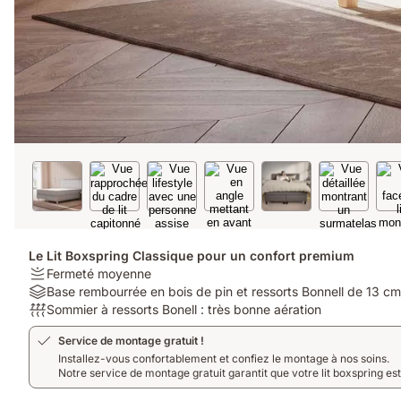
Le Lit Boxspring Classique pour un confort premium
Firmness:
Fermeté moyenne
Fermeté
Material:
Base rembourrée en bois de pin et ressorts Bonnell de 13 cm
moyenne
Base
Respirabilité:
Sommier à ressorts Bonell : très bonne aération
rembourrée
Sommier
Service de montage gratuit !
en
à
Installez-vous confortablement et confiez le montage à nos soins.
bois
ressorts
Notre service de montage gratuit garantit que votre lit boxspring es
de
Bonell
pin
: