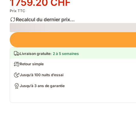
1 759.20 CHF
2 199.00 CHF
1 759.20 CHF
Prix TTC
Recalcul du dernier prix...
Loading
Livraison gratuite
:
2 à 5 semaines
Retour simple
Jusqu’à 100 nuits d’essai
Jusqu’à 3 ans de garantie