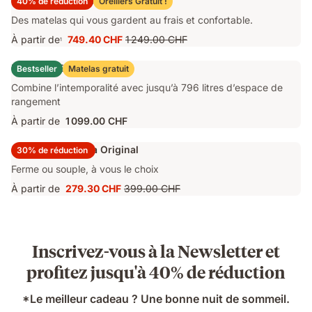
Matelas Emma Original Pro
40% de réduction
Oreillers Gratuit !
Des matelas qui vous gardent au frais et confortable.
À partir de
749.40 CHF
1 249.00 CHF
1
Prix
Prix
749.40 CHF
d'origine
Lit Coffre Emma Original
Bestseller
Matelas gratuit
1 249.00 CHF
Combine l’intemporalité avec jusqu’à 796 litres d’espace de
rangement
À partir de
1 099.00 CHF
Surmatelas Emma Original
30% de réduction
Ferme ou souple, à vous le choix
À partir de
279.30 CHF
399.00 CHF
Prix
Prix
279.30 CHF
d'origine
399.00 CHF
Inscrivez-vous à la Newsletter et
profitez jusqu'à 40% de réduction
*Le meilleur cadeau ? Une bonne nuit de sommeil.