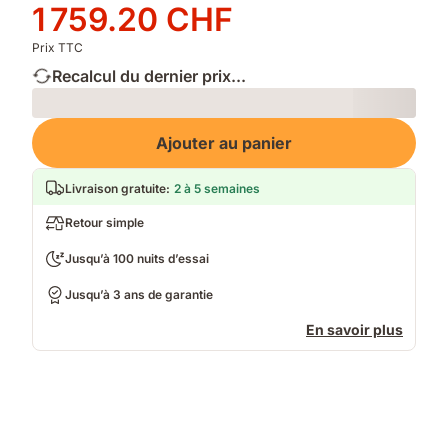
d'origine
Prix
1 759.20 CHF
2 199.00 CHF
1 759.20 CHF
Prix TTC
Recalcul du dernier prix...
Loading
Ajouter au panier
Livraison gratuite
:
2 à 5 semaines
Retour simple
Jusqu’à 100 nuits d’essai
Jusqu’à 3 ans de garantie
En savoir plus