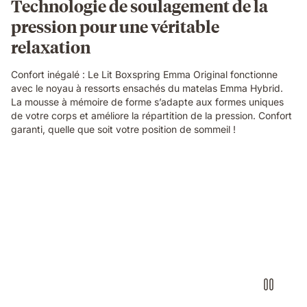
Technologie de soulagement de la
pression pour une véritable
relaxation
Confort inégalé : Le Lit Boxspring Emma Original fonctionne
avec le noyau à ressorts ensachés du matelas Emma Hybrid.
La mousse à mémoire de forme s’adapte aux formes uniques
de votre corps et améliore la répartition de la pression. Confort
garanti, quelle que soit votre position de sommeil !
Video
without
sound
showcasing
the
box-
spring
bed
details
and