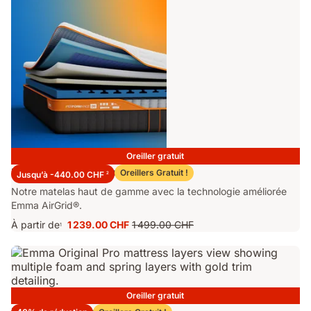
Oreiller gratuit
Matelas Emma Performance 26
Oreillers Gratuit !
Jusqu’à -440.00 CHF
2
Notre matelas haut de gamme avec la technologie améliorée
Emma AirGrid®.
À partir de
1 239.00 CHF
1 499.00 CHF
1
Prix
Prix
1 239.00 CHF
d'origine
1 499.00 CHF
Oreiller gratuit