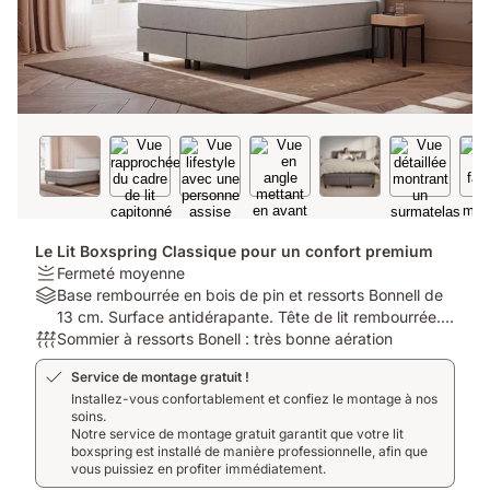
Le Lit Boxspring Classique pour un confort premium
Firmness:
Fermeté moyenne
Fermeté
Material:
Base rembourrée en bois de pin et ressorts Bonnell de
moyenne
Base
13 cm. Surface antidérapante. Tête de lit rembourrée.
rembourrée
Respirabilité:
Housse lavable. 8 pieds. Matériel de montage inclus.
Sommier à ressorts Bonell : très bonne aération
en
Sommier
Service de montage gratuit !
bois
à
Installez-vous confortablement et confiez le montage à nos
de
ressorts
soins.
pin
Bonell
Notre service de montage gratuit garantit que votre lit
et
:
boxspring est installé de manière professionnelle, afin que
ressorts
très
vous puissiez en profiter immédiatement.