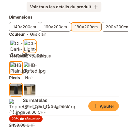
Bonnell
bonne
de
aération
Voir tous les détails du produit
13
Produits
Dimensions
cm.
Surface
supplémentaires
140x200cm
160x200cm
180x200cm
200x200c
antidérapante.
Couleur
-
Gris clair
Tête
de
lit
rembourrée.
Tête de lit
-
Classique
Housse
lavable.
8
pieds.
Pieds
-
Noir
Matériel
de
montage
inclus.
Surmatelas
Ajouter
180x200 cm | Quantité: 1
959.00 CHF
20% de réduction
Prix
2 199.00 CHF