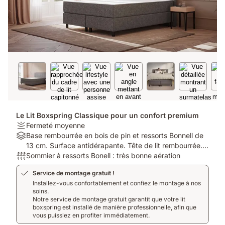
Le Lit Boxspring Classique pour un confort premium
Firmness:
Fermeté moyenne
Fermeté
Material:
Base rembourrée en bois de pin et ressorts Bonnell de
moyenne
Base
13 cm. Surface antidérapante. Tête de lit rembourrée.
rembourrée
Respirabilité:
Housse lavable. 8 pieds. Matériel de montage inclus.
Sommier à ressorts Bonell : très bonne aération
en
Sommier
Service de montage gratuit !
bois
à
Installez-vous confortablement et confiez le montage à nos
de
ressorts
soins.
pin
Bonell
Notre service de montage gratuit garantit que votre lit
et
:
boxspring est installé de manière professionnelle, afin que
ressorts
très
vous puissiez en profiter immédiatement.