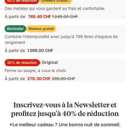
Matelas Emma Original Pro
40% de réduction
Oreillers Gratuit !
Des matelas qui vous gardent au frais et confortable.
À partir de
749.40 CHF
1 249.00 CHF
1
Prix
Prix
749.40 CHF
d'origine
Lit Coffre Emma Original
Bestseller
Matelas gratuit
1 249.00 CHF
Combine l’intemporalité avec jusqu’à 796 litres d’espace de
rangement
À partir de
1 099.00 CHF
Surmatelas Emma Original
30% de réduction
Ferme ou souple, à vous le choix
À partir de
279.30 CHF
399.00 CHF
Prix
Prix
279.30 CHF
d'origine
399.00 CHF
Inscrivez-vous à la Newsletter et
profitez jusqu'à 40% de réduction
*Le meilleur cadeau ? Une bonne nuit de sommeil.