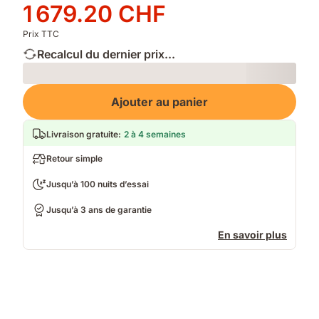
d'origine
Prix
1 679.20 CHF
2 099.00 CHF
1 679.20 CHF
Prix TTC
Recalcul du dernier prix...
Loading
Ajouter au panier
Livraison gratuite
:
2 à 4 semaines
Retour simple
Jusqu’à 100 nuits d’essai
Jusqu’à 3 ans de garantie
En savoir plus