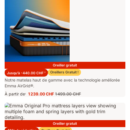
Oreiller gratuit
Matelas Emma Performance 26
Oreillers Gratuit !
Jusqu’à -440.00 CHF
2
Notre matelas haut de gamme avec la technologie améliorée
Emma AirGrid®.
À partir de
1 239.00 CHF
1 499.00 CHF
1
Prix
Prix
1 239.00 CHF
d'origine
1 499.00 CHF
Oreiller gratuit