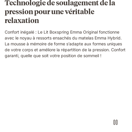
Technologie de soulagement de la
pression pour une véritable
relaxation
Confort inégalé : Le Lit Boxspring Emma Original fonctionne
avec le noyau à ressorts ensachés du matelas Emma Hybrid.
La mousse à mémoire de forme s’adapte aux formes uniques
de votre corps et améliore la répartition de la pression. Confort
garanti, quelle que soit votre position de sommeil !
Video
without
sound
showcasing
the
box-
spring
bed
details
and