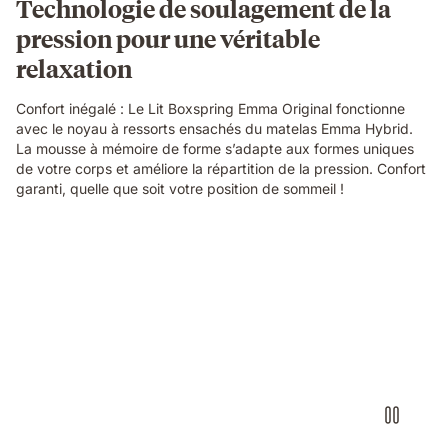
Technologie de soulagement de la
pression pour une véritable
relaxation
Confort inégalé : Le Lit Boxspring Emma Original fonctionne
avec le noyau à ressorts ensachés du matelas Emma Hybrid.
La mousse à mémoire de forme s’adapte aux formes uniques
de votre corps et améliore la répartition de la pression. Confort
garanti, quelle que soit votre position de sommeil !
Video
without
sound
showcasing
the
box-
spring
bed
details
and