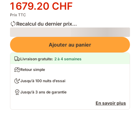
d'origine
Prix
1 679.20 CHF
2 099.00 CHF
1 679.20 CHF
Prix TTC
Recalcul du dernier prix...
Loading
Ajouter au panier
Livraison gratuite
:
2 à 4 semaines
Retour simple
Jusqu’à 100 nuits d’essai
Jusqu’à 3 ans de garantie
En savoir plus