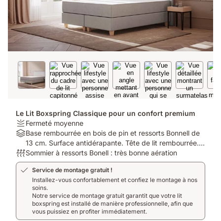
Le Lit Boxspring Classique pour un confort premium
Firmness:
Fermeté moyenne
Fermeté
Material:
Base rembourrée en bois de pin et ressorts Bonnell de
moyenne
Base
13 cm. Surface antidérapante. Tête de lit rembourrée.
rembourrée
Respirabilité:
Housse lavable. 8 pieds. Matériel de montage inclus.
Sommier à ressorts Bonell : très bonne aération
en
Sommier
Service de montage gratuit !
bois
à
Installez-vous confortablement et confiez le montage à nos
de
ressorts
soins.
pin
Bonell
Notre service de montage gratuit garantit que votre lit
et
:
boxspring est installé de manière professionnelle, afin que
ressorts
très
vous puissiez en profiter immédiatement.