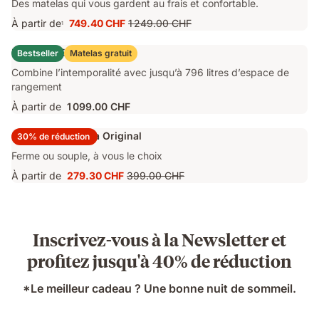
Des matelas qui vous gardent au frais et confortable.
À partir de
749.40 CHF
1 249.00 CHF
1
Prix
Prix
749.40 CHF
d'origine
Lit Coffre Emma Original
Bestseller
Matelas gratuit
1 249.00 CHF
Combine l’intemporalité avec jusqu’à 796 litres d’espace de
rangement
À partir de
1 099.00 CHF
Surmatelas Emma Original
30% de réduction
Ferme ou souple, à vous le choix
À partir de
279.30 CHF
399.00 CHF
Prix
Prix
279.30 CHF
d'origine
399.00 CHF
Inscrivez-vous à la Newsletter et
profitez jusqu'à 40% de réduction
*Le meilleur cadeau ? Une bonne nuit de sommeil.