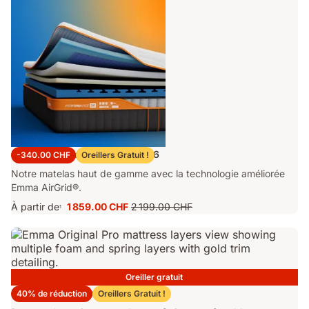
Matelas Emma Performance 26
-340.00 CHF
Oreillers Gratuit !
Notre matelas haut de gamme avec la technologie améliorée
Emma AirGrid®.
À partir de
1 859.00 CHF
2 199.00 CHF
1
Prix
Prix
1 859.00 CHF
d'origine
2 199.00 CHF
Oreiller gratuit
Matelas Emma Original Pro
40% de réduction
Oreillers Gratuit !