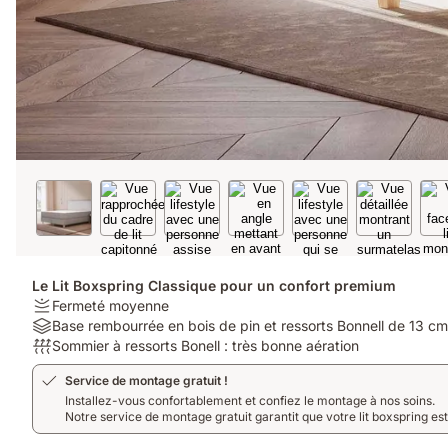
Le Lit Boxspring Classique pour un confort premium
Firmness:
Fermeté moyenne
Fermeté
Material:
Base rembourrée en bois de pin et ressorts Bonnell de 13 cm
moyenne
Base
Respirabilité:
Sommier à ressorts Bonell : très bonne aération
rembourrée
Sommier
Service de montage gratuit !
en
à
Installez-vous confortablement et confiez le montage à nos soins.
bois
ressorts
Notre service de montage gratuit garantit que votre lit boxspring es
de
Bonell
pin
: