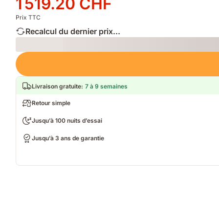
1 519.20 CHF
1 899.00 CHF
1 519.20 CHF
Prix TTC
Recalcul du dernier prix...
Loading
Livraison gratuite
:
7 à 9 semaines
Retour simple
Jusqu’à 100 nuits d’essai
Jusqu’à 3 ans de garantie