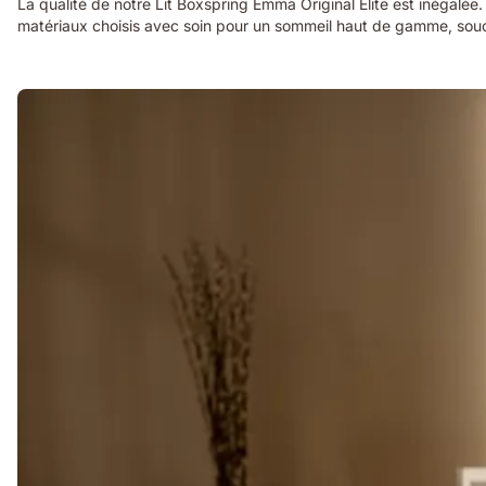
La qualité de notre Lit Boxspring Emma Original Elite est inégalée
matériaux choisis avec soin pour un sommeil haut de gamme, souci