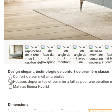
Design élégant, technologie de confort de première classe
USP/Benefit:
Confort de sommeil cinq étoiles
Confort
Ergonomie/Zones:
Housses déperlantes et sommier à lattes pour une aération 
de
Housses
Matelas:
Matelas Emma Hybrid
sommeil
déperlantes
Matelas
cinq
et
Emma
étoiles
sommier
Hybrid
Produits
Dimensions
à
supplémentaires
lattes