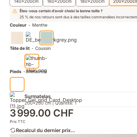
140x200cm
160x200cm
180x200cm
200x200c
pour
une
Êtes-vous certain d’avoir choisi la bonne taille ?
aération
25 % de nos retours sont dus à des tailles commandées incorrectem
maximale
Couleur
-
Menthe
Tête de lit
-
Coussin
Pieds
-
Métal noir
Surmatelas
200x200 cm | Quantité: 1
3 999.00 CHF
Prix TTC
Recalcul du dernier prix...