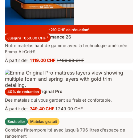
-210 CHF de réduction
2
Matelas Emma Performance 26
Jusqu’à -650.00 CHF
2
Notre matelas haut de gamme avec la technologie améliorée
Emma AirGrid®.
À partir de
1 119.00 CHF
1 499.00 CHF
1
Prix
Prix
1 119.00 CHF
d'origine
1 499.00 CHF
Matelas Emma Original Pro
40% de réduction
Des matelas qui vous gardent au frais et confortable.
À partir de
749.40 CHF
1 249.00 CHF
1
Prix
Prix
749.40 CHF
d'origine
Lit Coffre Emma Original
Bestseller
Matelas gratuit
1 249.00 CHF
Combine l’intemporalité avec jusqu’à 796 litres d’espace de
rangement