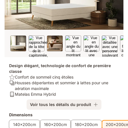
Design élégant, technologie de confort de première
classe
USP/Benefit:
Confort de sommeil cinq étoiles
Confort
Ergonomie/Zones:
Housses déperlantes et sommier à lattes pour une
de
Housses
aération maximale
sommeil
déperlantes
Matelas:
Matelas Emma Hybrid
cinq
et
Matelas
Voir tous les détails du produit
étoiles
sommier
Emma
à
Hybrid
Produits
Dimensions
lattes
supplémentaires
pour
140x200cm
160x200cm
180x200cm
200x200c