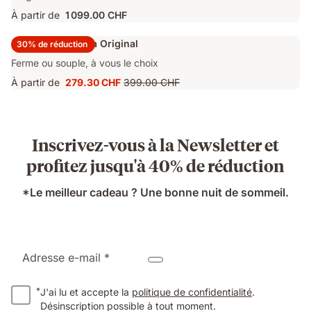
À partir de
1 099.00 CHF
Surmatelas Emma Original
30% de réduction
Ferme ou souple, à vous le choix
À partir de
279.30 CHF
399.00 CHF
Prix
Prix
279.30 CHF
d'origine
399.00 CHF
Inscrivez-vous à la Newsletter et
profitez jusqu'à 40% de réduction
*Le meilleur cadeau ? Une bonne nuit de sommeil.
Adresse e-mail *
*
J'ai lu et accepte la
politique de confidentialité
.
Désinscription possible à tout moment.