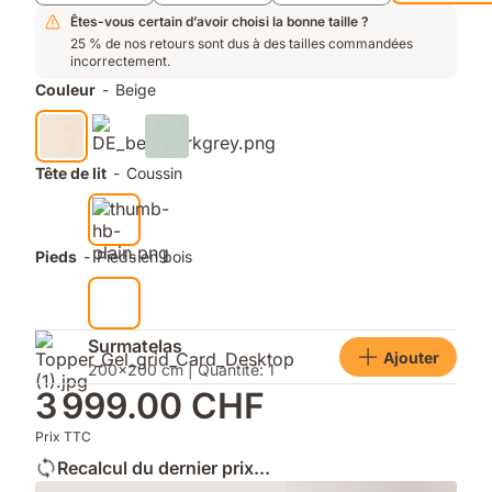
une
aération
Êtes-vous certain d’avoir choisi la bonne taille ?
maximale
25 % de nos retours sont dus à des tailles commandées
incorrectement.
Couleur
-
Beige
Tête de lit
-
Coussin
Pieds
-
Pieds en bois
Surmatelas
Ajouter
200x200 cm | Quantité: 1
3 999.00 CHF
Prix TTC
Recalcul du dernier prix...