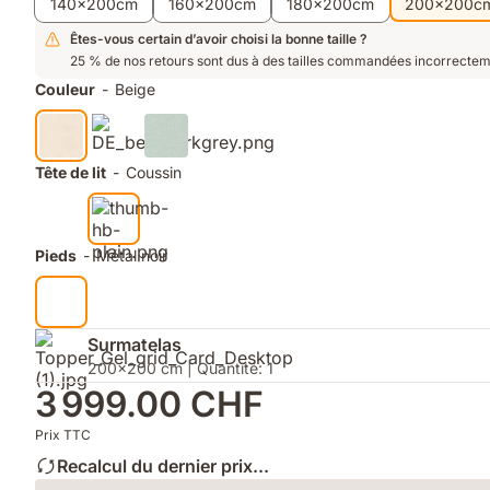
140x200cm
160x200cm
180x200cm
200x200c
pour
une
Êtes-vous certain d’avoir choisi la bonne taille ?
aération
25 % de nos retours sont dus à des tailles commandées incorrectem
maximale
Couleur
-
Beige
Tête de lit
-
Coussin
Pieds
-
Métal noir
Surmatelas
200x200 cm | Quantité: 1
3 999.00 CHF
Prix TTC
Recalcul du dernier prix...