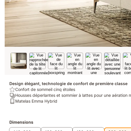
Design élégant, technologie de confort de première classe
USP/Benefit:
Confort de sommeil cinq étoiles
Confort
Ergonomie/Zones:
Housses déperlantes et sommier à lattes pour une aération 
de
Housses
Matelas:
Matelas Emma Hybrid
sommeil
déperlantes
Matelas
cinq
et
Emma
étoiles
sommier
Hybrid
Produits
Dimensions
à
supplémentaires
lattes