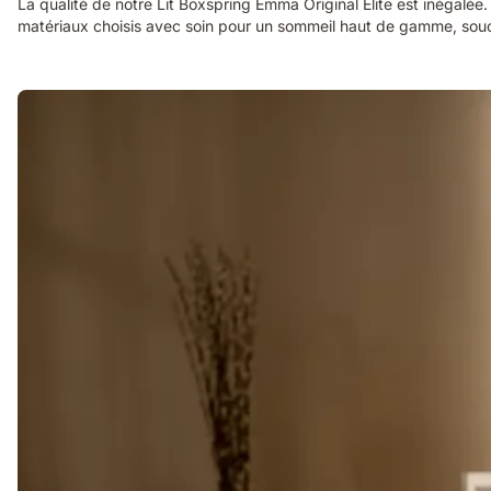
La qualité de notre Lit Boxspring Emma Original Elite est inégalée
matériaux choisis avec soin pour un sommeil haut de gamme, souci