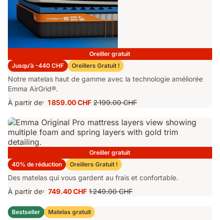
Oreiller gratuit
Matelas Emma Performance 26
Jusqu’à -440 CHF
Oreillers Gratuit !
Notre matelas haut de gamme avec la technologie améliorée
Emma AirGrid®.
À partir de
1 859.00 CHF
2 199.00 CHF
1
Prix
Prix
1 859.00 CHF
d'origine
2 199.00 CHF
Oreiller gratuit
Matelas Emma Original Pro
40% de réduction
Oreillers Gratuit !
Des matelas qui vous gardent au frais et confortable.
À partir de
749.40 CHF
1 249.00 CHF
2
Prix
Prix
749.40 CHF
d'origine
Lit Coffre Emma Original
Bestseller
Matelas gratuit
1 249.00 CHF