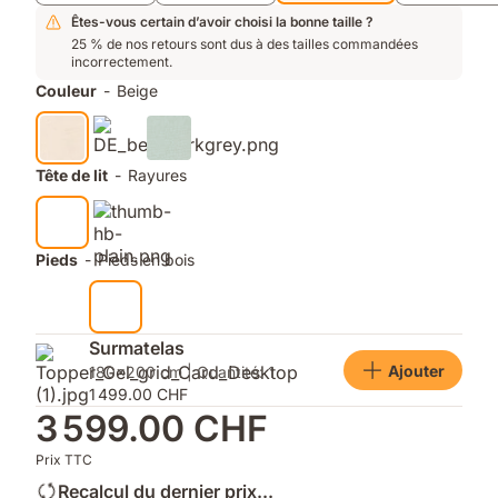
une
aération
Êtes-vous certain d’avoir choisi la bonne taille ?
maximale
25 % de nos retours sont dus à des tailles commandées
incorrectement.
Couleur
-
Beige
Tête de lit
-
Rayures
Pieds
-
Pieds en bois
Surmatelas
Ajouter
180x200 cm | Quantité: 1
1 499.00 CHF
3 599.00 CHF
Prix TTC
Recalcul du dernier prix...