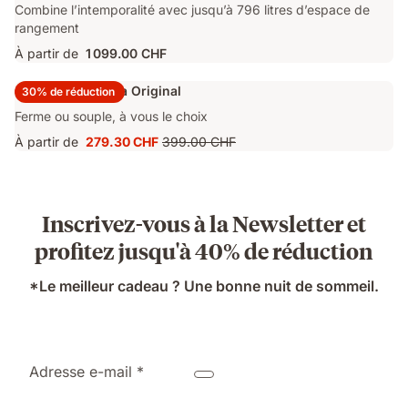
Combine l’intemporalité avec jusqu’à 796 litres d’espace de
rangement
À partir de
1 099.00 CHF
Surmatelas Emma Original
30% de réduction
Ferme ou souple, à vous le choix
À partir de
279.30 CHF
399.00 CHF
Prix
Prix
279.30 CHF
d'origine
399.00 CHF
Inscrivez-vous à la Newsletter et
profitez jusqu'à 40% de réduction
*Le meilleur cadeau ? Une bonne nuit de sommeil.
Adresse e-mail *