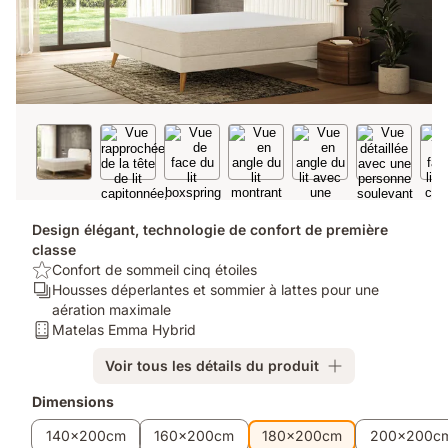
Design élégant, technologie de confort de première
classe
USP/Benefit:
Confort de sommeil cinq étoiles
Confort
Ergonomie/Zones:
Housses déperlantes et sommier à lattes pour une
de
Housses
aération maximale
sommeil
déperlantes
Matelas:
Matelas Emma Hybrid
cinq
et
Matelas
Voir tous les détails du produit
étoiles
sommier
Emma
à
Hybrid
Produits
Dimensions
lattes
supplémentaires
pour
140x200cm
160x200cm
180x200cm
200x200c