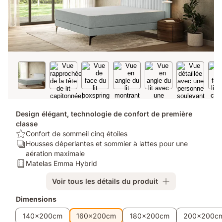
Design élégant, technologie de confort de première
classe
USP/Benefit:
Confort de sommeil cinq étoiles
Confort
Ergonomie/Zones:
Housses déperlantes et sommier à lattes pour une
de
Housses
aération maximale
sommeil
déperlantes
Matelas:
Matelas Emma Hybrid
cinq
et
Matelas
Voir tous les détails du produit
étoiles
sommier
Emma
à
Hybrid
Produits
Dimensions
lattes
supplémentaires
pour
140x200cm
160x200cm
180x200cm
200x200c