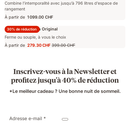
Combine l’intemporalité avec jusqu’à 796 litres d’espace de
rangement
À partir de
1 099.00 CHF
Surmatelas Emma Original
30% de réduction
Ferme ou souple, à vous le choix
À partir de
279.30 CHF
399.00 CHF
Prix
Prix
279.30 CHF
d'origine
399.00 CHF
Inscrivez-vous à la Newsletter et
profitez jusqu'à 40% de réduction
*Le meilleur cadeau ? Une bonne nuit de sommeil.
Adresse e-mail *