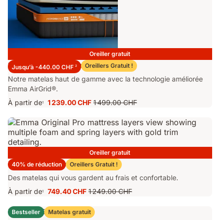
Oreiller gratuit
Matelas Emma Performance 26
Oreillers Gratuit !
Jusqu’à -440.00 CHF
2
Notre matelas haut de gamme avec la technologie améliorée
Emma AirGrid®.
À partir de
1 239.00 CHF
1 499.00 CHF
1
Prix
Prix
1 239.00 CHF
d'origine
1 499.00 CHF
Oreiller gratuit
Matelas Emma Original Pro
40% de réduction
Oreillers Gratuit !
Des matelas qui vous gardent au frais et confortable.
À partir de
749.40 CHF
1 249.00 CHF
1
Prix
Prix
749.40 CHF
d'origine
Lit Coffre Emma Original
Bestseller
Matelas gratuit
1 249.00 CHF