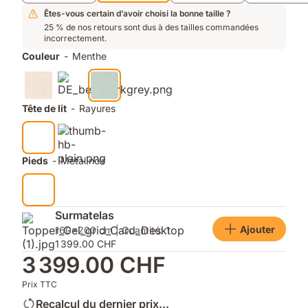
une
aération
Êtes-vous certain d’avoir choisi la bonne taille ?
maximale
25 % de nos retours sont dus à des tailles commandées
incorrectement.
Couleur
-
Menthe
Tête de lit
-
Rayures
Pieds
-
Métal noir
Surmatelas
Ajouter
160x200 cm | Quantité: 1
1 399.00 CHF
3 399.00 CHF
Prix TTC
Recalcul du dernier prix...