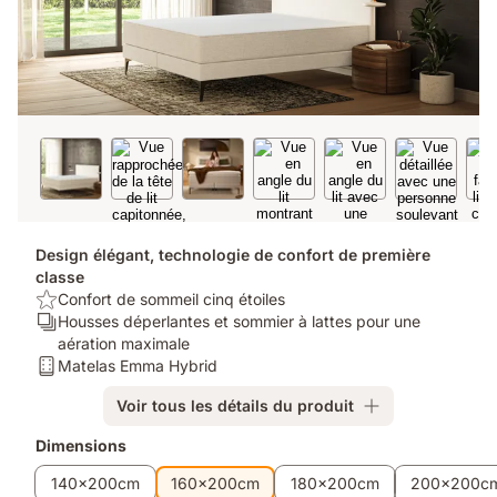
Design élégant, technologie de confort de première
classe
USP/Benefit:
Confort de sommeil cinq étoiles
Confort
Ergonomie/Zones:
Housses déperlantes et sommier à lattes pour une
de
Housses
aération maximale
sommeil
déperlantes
Matelas:
Matelas Emma Hybrid
cinq
et
Matelas
Voir tous les détails du produit
étoiles
sommier
Emma
à
Hybrid
Produits
Dimensions
lattes
supplémentaires
pour
140x200cm
160x200cm
180x200cm
200x200c