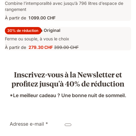
Combine l’intemporalité avec jusqu’à 796 litres d’espace de
rangement
À partir de
1 099.00 CHF
Surmatelas Emma Original
30% de réduction
Ferme ou souple, à vous le choix
À partir de
279.30 CHF
399.00 CHF
Prix
Prix
279.30 CHF
d'origine
399.00 CHF
Inscrivez-vous à la Newsletter et
profitez jusqu'à 40% de réduction
*Le meilleur cadeau ? Une bonne nuit de sommeil.
Adresse e-mail *