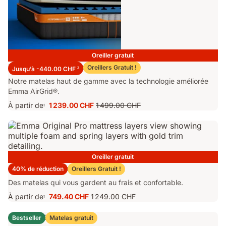
Oreiller gratuit
Matelas Emma Performance 26
Oreillers Gratuit !
Jusqu’à -440.00 CHF
2
Notre matelas haut de gamme avec la technologie améliorée
Emma AirGrid®.
À partir de
1 239.00 CHF
1 499.00 CHF
1
Prix
Prix
1 239.00 CHF
d'origine
1 499.00 CHF
Oreiller gratuit
Matelas Emma Original Pro
40% de réduction
Oreillers Gratuit !
Des matelas qui vous gardent au frais et confortable.
À partir de
749.40 CHF
1 249.00 CHF
1
Prix
Prix
749.40 CHF
d'origine
Lit Coffre Emma Original
Bestseller
Matelas gratuit
1 249.00 CHF