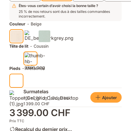
une
aération
Êtes-vous certain d’avoir choisi la bonne taille ?
maximale
25 % de nos retours sont dus à des tailles commandées
incorrectement.
Couleur
-
Beige
Tête de lit
-
Coussin
Pieds
-
Métal noir
Surmatelas
Ajouter
160x200 cm | Quantité: 1
1 399.00 CHF
3 399.00 CHF
Prix TTC
Recalcul du dernier prix...