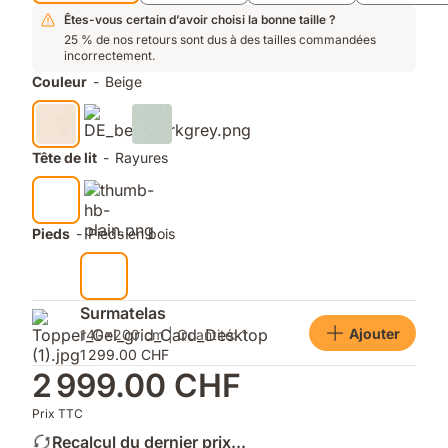
une
aération
Êtes-vous certain d’avoir choisi la bonne taille ?
maximale
25 % de nos retours sont dus à des tailles commandées
incorrectement.
Couleur
-
Beige
Tête de lit
-
Rayures
Pieds
-
Pieds en bois
Surmatelas
Ajouter
140x200 cm | Quantité: 1
1 299.00 CHF
2 999.00 CHF
Prix TTC
Recalcul du dernier prix...