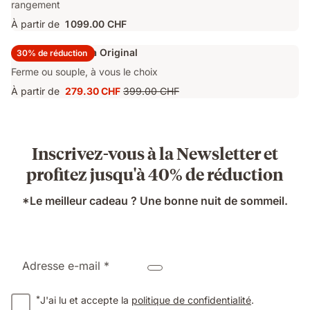
rangement
À partir de
1 099.00 CHF
Surmatelas Emma Original
30% de réduction
Ferme ou souple, à vous le choix
À partir de
279.30 CHF
399.00 CHF
Prix
Prix
279.30 CHF
d'origine
399.00 CHF
Inscrivez-vous à la Newsletter et
profitez jusqu'à 40% de réduction
*Le meilleur cadeau ? Une bonne nuit de sommeil.
Adresse e-mail *
*
J'ai lu et accepte la
politique de confidentialité
.