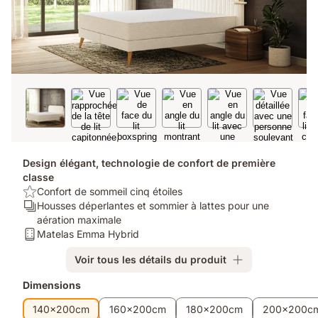
Design élégant, technologie de confort de première
classe
USP/Benefit:
Confort de sommeil cinq étoiles
Confort
Ergonomie/Zones:
Housses déperlantes et sommier à lattes pour une
de
Housses
aération maximale
sommeil
déperlantes
Matelas:
Matelas Emma Hybrid
cinq
et
Matelas
Voir tous les détails du produit
étoiles
sommier
Emma
à
Hybrid
Produits
Dimensions
lattes
supplémentaires
pour
140x200cm
160x200cm
180x200cm
200x200c