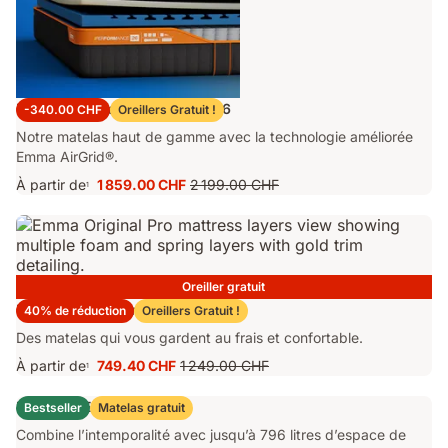
Matelas Emma Performance 26
-340.00 CHF
Oreillers Gratuit !
Notre matelas haut de gamme avec la technologie améliorée
Emma AirGrid®.
À partir de
1 859.00 CHF
2 199.00 CHF
1
Prix
Prix
1 859.00 CHF
d'origine
2 199.00 CHF
Oreiller gratuit
Matelas Emma Original Pro
40% de réduction
Oreillers Gratuit !
Des matelas qui vous gardent au frais et confortable.
À partir de
749.40 CHF
1 249.00 CHF
1
Prix
Prix
749.40 CHF
d'origine
Lit Coffre Emma Original
Bestseller
Matelas gratuit
1 249.00 CHF
Combine l’intemporalité avec jusqu’à 796 litres d’espace de