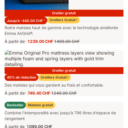
Oreiller gratuit
Matelas Emma Performance 26
Oreillers Gratuit !
Jusqu’à -440.00 CHF
2
Notre matelas haut de gamme avec la technologie améliorée
Emma AirGrid®.
À partir de
1 239.00 CHF
1 499.00 CHF
1
Prix
Prix
1 239.00 CHF
d'origine
1 499.00 CHF
Oreiller gratuit
Matelas Emma Original Pro
40% de réduction
Oreillers Gratuit !
Des matelas qui vous gardent au frais et confortable.
À partir de
749.40 CHF
1 249.00 CHF
1
Prix
Prix
749.40 CHF
d'origine
Lit Coffre Emma Original
Bestseller
Matelas gratuit
1 249.00 CHF
Combine l’intemporalité avec jusqu’à 796 litres d’espace de
rangement
À partir de
1 099.00 CHF