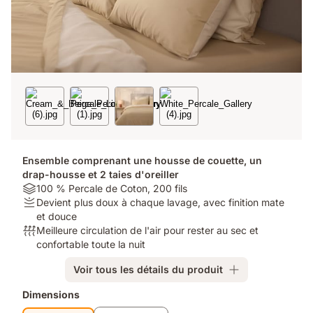
Ensemble comprenant une housse de couette, un
drap-housse et 2 taies d'oreiller
Material:
100 % Percale de Coton, 200 fils
100
Firmness:
Devient plus doux à chaque lavage, avec finition mate
%
Devient
et douce
Percale
plus
Respirabilité:
Meilleure circulation de l'air pour rester au sec et
de
doux
Meilleure
confortable toute la nuit
Coton,
à
circulation
Voir tous les détails du produit
200
chaque
de
fils
lavage,
l'air
Produits
Dimensions
avec
pour
supplémentaires