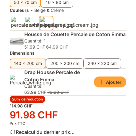
finition
rester
50 x 70 cm
40 x 80 cm
mate
au
Couleurs
-
Beige & Crème
et
sec
douce
et
confortable
toute
Housse de Couette Percale de Coton Emma
la
Quantité: 1
nuit
51.99 CHF
64.99 CHF
Dimensions
140 x 200 cm
200 x 200 cm
240 x 220 cm
Drap Housse Percale de
Coton Emma
Ajouter
Quantité: 1
63.99 CHF
79.99 CHF
20% de réduction
Prix
114.98 CHF
d'origine
Prix
91.98 CHF
114.98 CHF
91.98 CHF
Prix TTC
Recalcul du dernier prix...