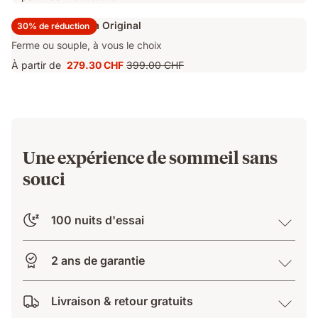
Surmatelas Emma Original
30% de réduction
Ferme ou souple, à vous le choix
À partir de
279.30 CHF
399.00 CHF
Prix
Prix
279.30 CHF
d'origine
399.00 CHF
Une expérience de sommeil sans
souci
100 nuits d'essai
2 ans de garantie
Livraison & retour gratuits