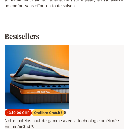
un confort sans effort en toute saison.
Bestsellers
Matelas Emma Performance 26
-340.00 CHF
Oreillers Gratuit !
Notre matelas haut de gamme avec la technologie améliorée
Emma AirGrid®.