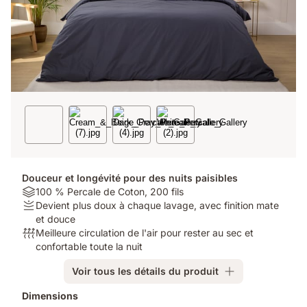
Douceur et longévité pour des nuits paisibles
Material:
100 % Percale de Coton, 200 fils
100
Firmness:
Devient plus doux à chaque lavage, avec finition mate
%
Devient
et douce
Percale
plus
Respirabilité:
Meilleure circulation de l'air pour rester au sec et
de
doux
Meilleure
confortable toute la nuit
Coton,
à
circulation
Voir tous les détails du produit
200
chaque
de
fils
lavage,
l'air
Produits
Dimensions
avec
pour