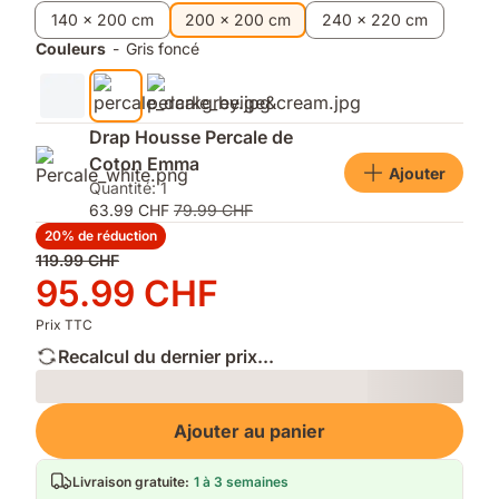
supplémentaires
finition
rester
140 x 200 cm
200 x 200 cm
240 x 220 cm
mate
au
Couleurs
-
Gris foncé
et
sec
douce
et
confortable
toute
Drap Housse Percale de
la
Coton Emma
nuit
Ajouter
Quantité: 1
63.99 CHF
79.99 CHF
20% de réduction
Prix
119.99 CHF
d'origine
Prix
95.99 CHF
119.99 CHF
95.99 CHF
Prix TTC
Recalcul du dernier prix...
Loading
Ajouter au panier
Livraison gratuite
:
1 à 3 semaines