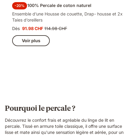
Parure 100% Percale de coton naturel
-20%
Ensemble d’une Housse de couette, Drap- housse et 2x
Taies d’oreillers
Dès
91.98 CHF
114.98 CHF
Prix
Prix
91.98 CHF
d'origine
Voir plus
114.98 CHF
Pourquoi le percale ?
Découvrez le confort frais et agréable du linge de lit en
percale. Tissé en armure toile classique, il offre une surface
lisse et mate ainsi qu'une sensation légère et aérée, pour un