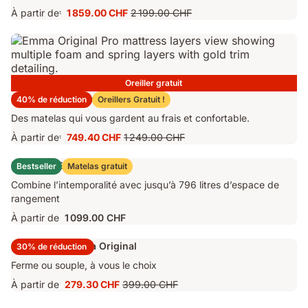
À partir de
1 859.00 CHF
2 199.00 CHF
1
Prix
Prix
1 859.00 CHF
d'origine
2 199.00 CHF
Oreiller gratuit
Matelas Emma Original Pro
40% de réduction
Oreillers Gratuit !
Des matelas qui vous gardent au frais et confortable.
À partir de
749.40 CHF
1 249.00 CHF
1
Prix
Prix
749.40 CHF
d'origine
Lit Coffre Emma Original
Bestseller
Matelas gratuit
1 249.00 CHF
Combine l’intemporalité avec jusqu’à 796 litres d’espace de
rangement
À partir de
1 099.00 CHF
Surmatelas Emma Original
30% de réduction
Ferme ou souple, à vous le choix
À partir de
279.30 CHF
399.00 CHF
Prix
Prix
279.30 CHF
d'origine