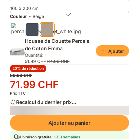
supplémentaires
finition
rester
160 x 200 cm
mate
au
et
sec
Couleur
-
Beige
douce
et
confortable
toute
la
Housse de Couette Percale
nuit
de Coton Emma
Ajouter
Quantité: 1
51.99 CHF
64.99 CHF
20% de réduction
Prix
89.99 CHF
d'origine
Prix
71.99 CHF
89.99 CHF
71.99 CHF
Prix TTC
Recalcul du dernier prix...
Loading
Ajouter au panier
Livraison gratuite
:
1 à 3 semaines