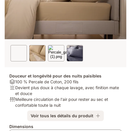
Douceur et longévité pour des nuits paisibles
Material:
100 % Percale de Coton, 200 fils
100
Firmness:
Devient plus doux à chaque lavage, avec finition mate
%
Devient
et douce
Percale
plus
Respirabilité:
Meilleure circulation de l'air pour rester au sec et
de
doux
Meilleure
confortable toute la nuit
Coton,
à
circulation
Voir tous les détails du produit
200
chaque
de
fils
lavage,
l'air
Produits
Dimensions
avec
pour