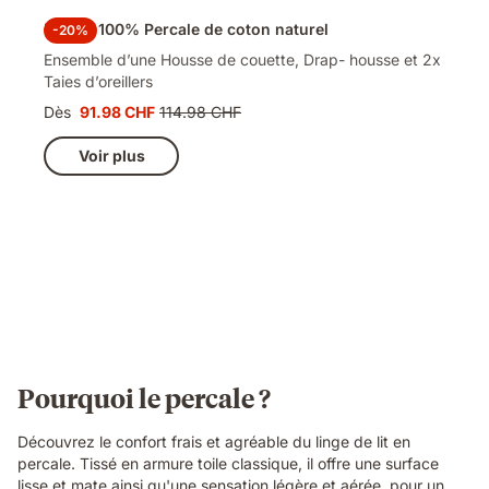
Parure 100% Percale de coton naturel
-20%
Ensemble d’une Housse de couette, Drap- housse et 2x
Taies d’oreillers
Dès
91.98 CHF
114.98 CHF
Prix
Prix
91.98 CHF
d'origine
Voir plus
114.98 CHF
Pourquoi le percale ?
Découvrez le confort frais et agréable du linge de lit en
percale. Tissé en armure toile classique, il offre une surface
lisse et mate ainsi qu'une sensation légère et aérée, pour un