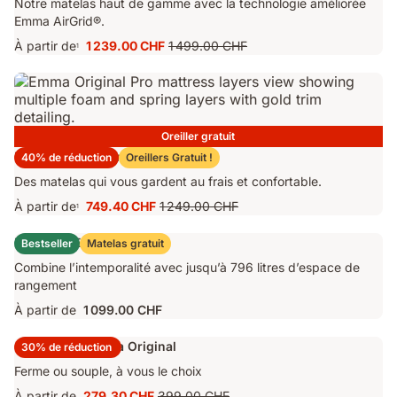
Notre matelas haut de gamme avec la technologie améliorée
Emma AirGrid®.
À partir de
1 239.00 CHF
1 499.00 CHF
1
Prix
Prix
1 239.00 CHF
d'origine
1 499.00 CHF
Oreiller gratuit
Matelas Emma Original Pro
40% de réduction
Oreillers Gratuit !
Des matelas qui vous gardent au frais et confortable.
À partir de
749.40 CHF
1 249.00 CHF
1
Prix
Prix
749.40 CHF
d'origine
Lit Coffre Emma Original
Bestseller
Matelas gratuit
1 249.00 CHF
Combine l’intemporalité avec jusqu’à 796 litres d’espace de
rangement
À partir de
1 099.00 CHF
Surmatelas Emma Original
30% de réduction
Ferme ou souple, à vous le choix
À partir de
279.30 CHF
399.00 CHF