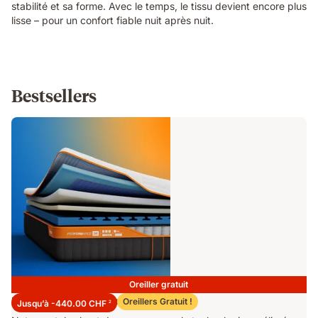
stabilité et sa forme. Avec le temps, le tissu devient encore plus
lisse – pour un confort fiable nuit après nuit.
Bestsellers
Oreiller gratuit
Matelas Emma Performance 26
Oreillers Gratuit !
Jusqu’à -440.00 CHF
2