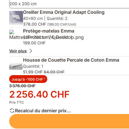
200 x 200 cm
Oreiller Emma Original Adapt Cooling
40x80 cm | Quantité: 2
378.00 CHF
(189.00 CHF/Unit)
Protège-matelas Emma
200x200 cm | Quantité: 1
199.00 CHF
Voir plus
Housse de Couette Percale de Coton Emma
Quantité: 1
51.99 CHF
64.99 CHF
Jusqu'à -1100 CHF
3
Prix
3 376.00 CHF
d'origine
Prix
2 256.40 CHF
3 376.00 CHF
2 256.40 CHF
Prix TTC
Recalcul du dernier prix...