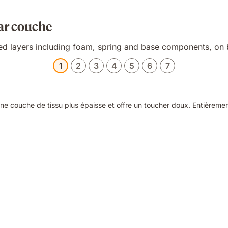
ar couche
1
2
3
4
5
6
7
e couche de tissu plus épaisse et offre un toucher doux. Entièrement 