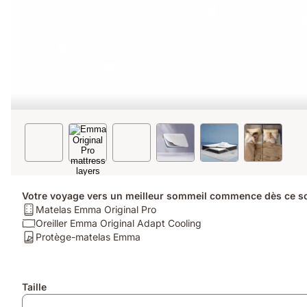
Votre voyage vers un meilleur sommeil commence dès ce so
Matelas:
Matelas Emma Original Pro
Matelas
Oreiller:
Oreiller Emma Original Adapt Cooling
Emma
Oreiller
Protège-
Protège-matelas Emma
Original
Emma
matelas:
Pro
Original
Protège-
Adapt
matelas
Produits
Taille
Cooling
Emma
supplémentaires