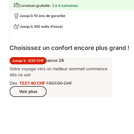
Livraison gratuite
:
2 à 4 semaines
Jusqu’à 10 ans de garantie
Jusqu’à 100 nuits d’essai
Choisissez un confort encore plus grand !
Ensemble Performance 26
Jusqu'à -830 CHF
Votre voyage vers un meilleur sommeil commence
dès ce soir
Dès
1 527.40 CHF
1 907.00 CHF
Prix
Prix
Voir plus
1 527.40 CHF
d'origine
1 907.00 CHF