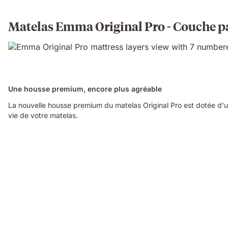
Matelas Emma Original Pro - Couche p
Une housse premium, encore plus agréable
La nouvelle housse premium du matelas Original Pro est dotée d'un
vie de votre matelas.
Video
of
a
hand
touching
the
edge
of
an