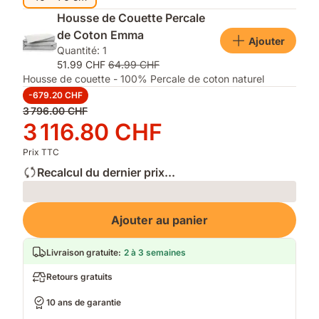
Housse de Couette Percale
de Coton Emma
Ajouter
Quantité: 1
51.99 CHF
64.99 CHF
Housse de couette - 100% Percale de coton naturel
-679.20 CHF
Prix
3 796.00 CHF
d'origine
Prix
3 116.80 CHF
3 796.00 CHF
3 116.80 CHF
Prix TTC
Recalcul du dernier prix...
Loading
Ajouter au panier
Livraison gratuite
:
2 à 3 semaines
Retours gratuits
10 ans de garantie