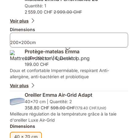
une
1
Emma
Quantité: 1
répartition
oreiller
inclus
2 559.00 CHF
2 999.00 CHF
optimale
pour
de
les
Voir plus
la
matelas
Dimensions
pression
de
et
dimensions
200x200cm
un
inférieures
rafraîchissement
à
Protège-matelas Emma
optimal
140x200
200x200 cm | Quantité: 1
cm,
199.00 CHF
2
Doux et confortable Imperméable, respirant Anti-
oreillers
allergène, anti-bactérien et probiotique
au-
Voir plus
delà
Oreiller Emma Air-Grid Adapt
40x70 cm | Quantité: 2
358.80 CHF
598.00 CHF
(179.40 CHF/Unit)
Meilleure régulation de la température grâce à la taie
d'oreiller Luxe Air-Grid
Dimensions
40 x 70 cm