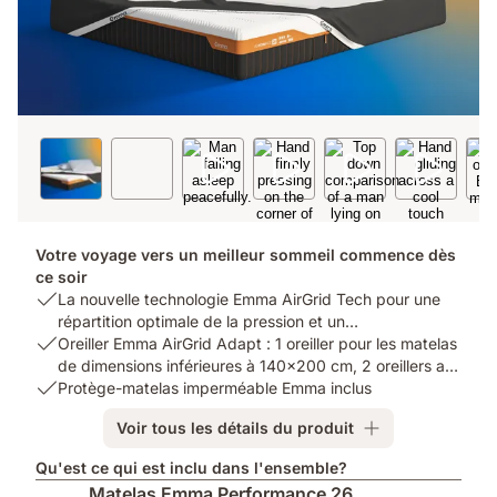
Votre voyage vers un meilleur sommeil commence dès
ce soir
USP
La nouvelle technologie Emma AirGrid Tech pour une
1:
répartition optimale de la pression et un
La
USP
rafraîchissement optimal
Oreiller Emma AirGrid Adapt : 1 oreiller pour les matelas
nouvelle
2:
de dimensions inférieures à 140x200 cm, 2 oreillers au-
technologie
Oreiller
USP
delà
Protège-matelas imperméable Emma inclus
Emma
Emma
3:
Voir tous les détails du produit
AirGrid
AirGrid
Protège-
Tech
Adapt
matelas
Qu'est ce qui est inclu dans l'ensemble?
pour
:
imperméable
Matelas Emma Performance 26