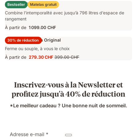
749.40 CHF
d'origine
Lit Coffre Emma Original
Bestseller
Matelas gratuit
1 249.00 CHF
Combine l’intemporalité avec jusqu’à 796 litres d’espace de
rangement
À partir de
1 099.00 CHF
Surmatelas Emma Original
30% de réduction
Ferme ou souple, à vous le choix
À partir de
279.30 CHF
399.00 CHF
Prix
Prix
279.30 CHF
d'origine
399.00 CHF
Inscrivez-vous à la Newsletter et
profitez jusqu'à 40% de réduction
*Le meilleur cadeau ? Une bonne nuit de sommeil.
Adresse e-mail *