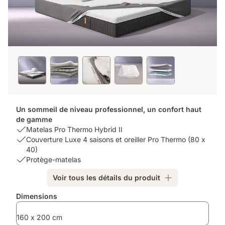
Un sommeil de niveau professionnel, un confort haut
de gamme
USP
Matelas Pro Thermo Hybrid II
1:
USP
Couverture Luxe 4 saisons et oreiller Pro Thermo (80 x
Matelas
2:
40)
Pro
Couverture
USP
Protège-matelas
Thermo
Luxe
3:
Voir tous les détails du produit
Hybrid
4
Protège-
II
saisons
matelas
Produits
Dimensions
et
supplémentaires
oreiller
160 x 200 cm
Pro