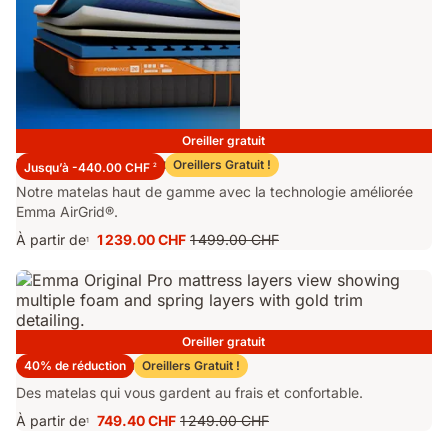
Oreiller gratuit
Matelas Emma Performance 26
Oreillers Gratuit !
Jusqu’à -440.00 CHF
2
Notre matelas haut de gamme avec la technologie améliorée
Emma AirGrid®.
À partir de
1 239.00 CHF
1 499.00 CHF
1
Prix
Prix
1 239.00 CHF
d'origine
1 499.00 CHF
Oreiller gratuit
Matelas Emma Original Pro
40% de réduction
Oreillers Gratuit !
Des matelas qui vous gardent au frais et confortable.
À partir de
749.40 CHF
1 249.00 CHF
1
Prix
Prix