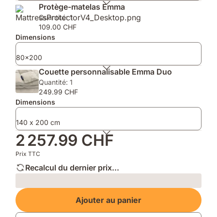
Thermo
Protège-matelas Emma
(80
Quantité: 1
x
109.00 CHF
40)
Dimensions
80x200
Couette personnalisable Emma Duo
Quantité: 1
249.99 CHF
Dimensions
140 x 200 cm
2 257.99 CHF
Prix TTC
Recalcul du dernier prix...
Loading
Ajouter au panier