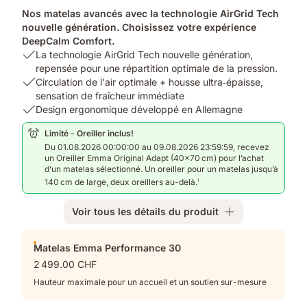
Nos matelas avancés avec la technologie AirGrid Tech
nouvelle génération. Choisissez votre expérience
DeepCalm Comfort.
USP
La technologie AirGrid Tech nouvelle génération,
1:
repensée pour une répartition optimale de la pression.
La
USP
Circulation de l'air optimale + housse ultra‑épaisse,
technologie
2:
sensation de fraîcheur immédiate
AirGrid
Circulation
USP
Design ergonomique développé en Allemagne
Tech
de
3:
Limité - Oreiller inclus!
nouvelle
l'air
Design
Du 01.08.2026 00:00:00 au 09.08.2026 23:59:59, recevez
génération,
optimale
ergonomique
un Oreiller Emma Original Adapt (40×70 cm) pour l’achat
repensée
+
développé
d’un matelas sélectionné. Un oreiller pour un matelas jusqu’à
pour
housse
en
140 cm de large, deux oreillers au-delà.
1
une
ultra‑épaisse,
Allemagne
répartition
sensation
Voir tous les détails du produit
optimale
de
de
fraîcheur
Produits
la
immédiate
Matelas Emma Performance 30
supplémentaires
pression.
2 499.00 CHF
Hauteur maximale pour un accueil et un soutien sur-mesure