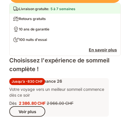
Livraison gratuite
:
5 à 7 semaines
Retours gratuits
10 ans de garantie
100 nuits d'essai
En savoir plus
Choisissez l'expérience de sommeil
complète !
Ensemble Performance 26
Jusqu'à -830 CHF
Votre voyage vers un meilleur sommeil commence
dès ce soir
Dès
2 386.80 CHF
2 966.00 CHF
Prix
Prix
Voir plus
2 386.80 CHF
d'origine
2 966.00 CHF