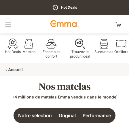
Hot Deals
Basculer la navigation
Hot Deals
Matelas
Ensembles
Trouvez le
Surmatelas
Oreillers
confort
produit idéal
Accueil
Nos matelas
+4 millions de matelas Emma vendus dans le monde
1
Notre sélection
Original
Performance