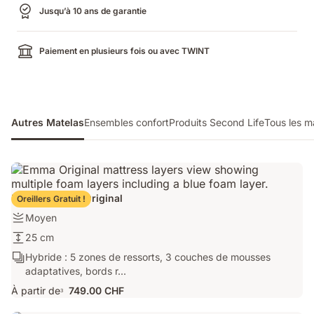
Jusqu’à 10 ans de garantie
Paiement en plusieurs fois ou avec TWINT
Autres Matelas
Ensembles confort
Produits Second Life
Tous les m
Matelas Emma Original
Oreillers Gratuit !
Firmness:
Moyen
Moyen
Hauteur
25 cm
du
Ergonomie/Zones:
Hybride : 5 zones de ressorts, 3 couches de mousses
matelas:
Hybride
adaptatives, bords r...
25
:
À partir de
749.00 CHF
cm
3
5
zones