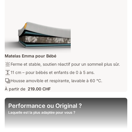
génération
mesure
Matelas Emma pour Bébé
Firmness:
Ferme et stable, soutien réactif pour un sommeil plus sûr.
Ferme
Hauteur
11 cm – pour bébés et enfants de 0 à 5 ans.
et
du
Ergonomie/Zones:
Housse amovible et respirante, lavable à 60 °C.
stable,
matelas:
Housse
soutien
À partir de
219.00 CHF
11
amovible
réactif
cm
et
pour
–
respirante,
Performance ou Original ?
un
pour
lavable
sommeil
Laquelle est la plus adaptée pour vous ?
bébés
à
plus
et
60
sûr.
enfants
°C.
de