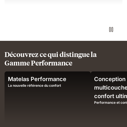
Découvrez ce qui distingue la
Gamme Performance
Sleeper
Man
Matelas Performance
Conception
on
sleeping
Emma
on
La nouvelle référence du confort
multicouche
mattress
Emma
confort ulti
demonstrating
mattress
airflow
illustrating
Performance et conf
and
deep,
pressure-
undisturbed
relieving
sleep
support.
comfort.