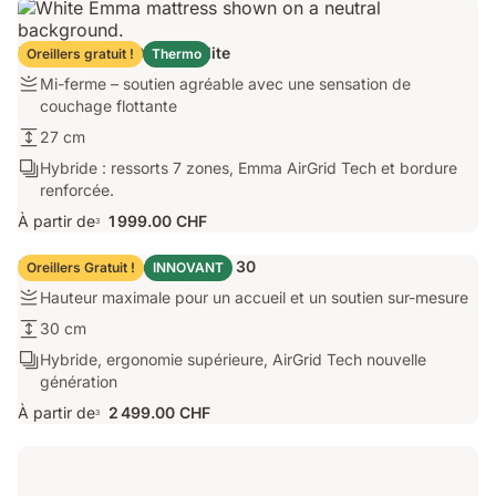
de
ressorts,
Matelas Emma Original Elite
Oreillers gratuit !
Thermo
3
Firmness:
Mi-ferme – soutien agréable avec une sensation de
couches
Mi-
couchage flottante
de
ferme
mousses
Hauteur
27 cm
–
adaptatives,
du
Ergonomie/Zones:
Hybride : ressorts 7 zones, Emma AirGrid Tech et bordure
soutien
bords
matelas:
Hybride
renforcée.
agréable
renforcés
27
:
avec
À partir de
1 999.00 CHF
cm
3
ressorts
une
7
sensation
Matelas Emma Performance 30
Oreillers Gratuit !
INNOVANT
zones,
de
Firmness:
Hauteur maximale pour un accueil et un soutien sur-mesure
Emma
couchage
Hauteur
AirGrid
flottante
Hauteur
30 cm
maximale
Tech
du
Ergonomie/Zones:
Hybride, ergonomie supérieure, AirGrid Tech nouvelle
pour
et
matelas:
Hybride,
génération
un
bordure
30
ergonomie
accueil
renforcée.
À partir de
2 499.00 CHF
cm
3
supérieure,
et
AirGrid
un
Tech
soutien
nouvelle
sur-